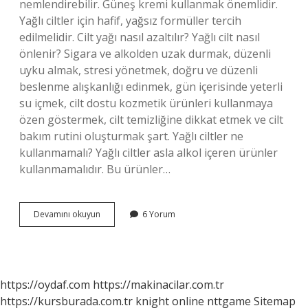
nemlendirebilir. Güneş kremi kullanmak önemlidir.
Yağlı ciltler için hafif, yağsız formüller tercih
edilmelidir. Cilt yağı nasıl azaltılır? Yağlı cilt nasıl
önlenir? Sigara ve alkolden uzak durmak, düzenli
uyku almak, stresi yönetmek, doğru ve düzenli
beslenme alışkanlığı edinmek, gün içerisinde yeterli
su içmek, cilt dostu kozmetik ürünleri kullanmaya
özen göstermek, cilt temizliğine dikkat etmek ve cilt
bakım rutini oluşturmak şart. Yağlı ciltler ne
kullanmamalı? Yağlı ciltler asla alkol içeren ürünler
kullanmamalıdır. Bu ürünler…
Cildim
Devamını okuyun
6 Yorum
Çok
Yağlı
Olanlar
Ne
Yapmalı
https://oydaf.com
https://makinacilar.com.tr
https://kursburada.com.tr
knight online
nttgame
Sitemap