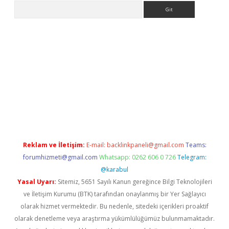
Arama
a giriş
betexper.xyz
elexbet en iyi bahis sitesi
Reklam ve İletişim:
E-mail:
backlinkpaneli@gmail.com
Teams:
forumhizmeti@gmail.com
Whatsapp: 0262 606 0 726
Telegram:
@karabul
Yasal Uyarı:
Sitemiz, 5651 Sayılı Kanun gereğince Bilgi Teknolojileri
ve İletişim Kurumu (BTK) tarafından onaylanmış bir Yer Sağlayıcı
olarak hizmet vermektedir. Bu nedenle, sitedeki içerikleri proaktif
olarak denetleme veya araştırma yükümlülüğümüz bulunmamaktadır.