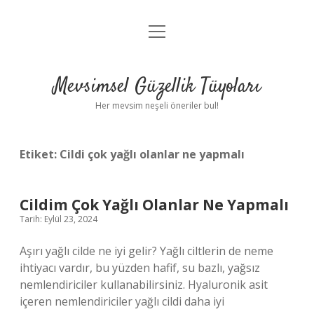
menüyü
Anasayfa
aç
Gizlilik Politikası
Mevsimsel Güzellik Tüyoları
Yasal Uyarı
Her mevsim neşeli öneriler bul!
Hakkımızda
Etiket:
Cildi çok yağlı olanlar ne yapmalı
Cildim Çok Yağlı Olanlar Ne Yapmalı
Tarih: Eylül 23, 2024
Aşırı yağlı cilde ne iyi gelir? Yağlı ciltlerin de neme
ihtiyacı vardır, bu yüzden hafif, su bazlı, yağsız
nemlendiriciler kullanabilirsiniz. Hyaluronik asit
içeren nemlendiriciler yağlı cildi daha iyi