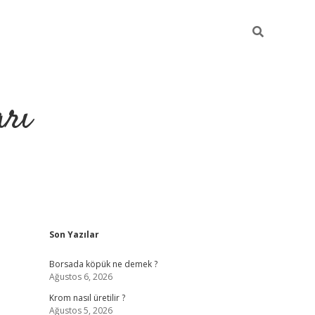
arı
Sidebar
Son Yazılar
betci
hiltonbet giriş
ilbet giriş yap
ilbet.online
piabella giriş
b
Borsada köpük ne demek ?
Ağustos 6, 2026
Krom nasıl üretilir ?
Ağustos 5, 2026