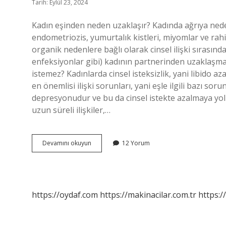
Tarih: Eylül 23, 2024
Kadın eşinden neden uzaklaşır? Kadında ağrıya nede
endometriozis, yumurtalık kistleri, miyomlar ve rahi
organik nedenlere bağlı olarak cinsel ilişki sırasınd
enfeksiyonlar gibi) kadının partnerinden uzaklaşmas
istemez? Kadınlarda cinsel isteksizlik, yani libido a
en önemlisi ilişki sorunları, yani eşle ilgili bazı soru
depresyonudur ve bu da cinsel istekte azalmaya yol a
uzun süreli ilişkiler,…
Bir
Devamını okuyun
12 Yorum
Kadın
Eşinden
Neden
Uzak
Durur
https://oydaf.com
https://makinacilar.com.tr
https:/