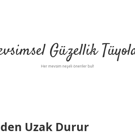
vsimsel Güzellik Tüyol
Her mevsim neşeli öneriler bul!
eden Uzak Durur