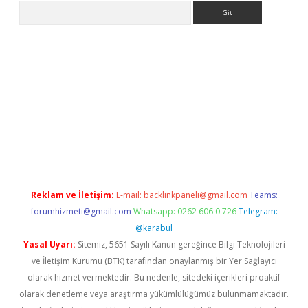
Arama
la giriş
betexper.xyz
elexbet en iyi bahis sitesi
Reklam ve İletişim:
E-mail:
backlinkpaneli@gmail.com
Teams:
forumhizmeti@gmail.com
Whatsapp: 0262 606 0 726
Telegram:
@karabul
Yasal Uyarı:
Sitemiz, 5651 Sayılı Kanun gereğince Bilgi Teknolojileri
ve İletişim Kurumu (BTK) tarafından onaylanmış bir Yer Sağlayıcı
olarak hizmet vermektedir. Bu nedenle, sitedeki içerikleri proaktif
olarak denetleme veya araştırma yükümlülüğümüz bulunmamaktadır.