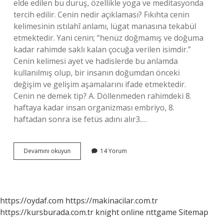
elde edilen bu duruş, özellikle yoga ve meditasyonda
tercih edilir. Cenin nedir açıklaması? Fıkıhta cenin
kelimesinin ıstılahî anlamı, lügat manasına tekabül
etmektedir. Yani cenin; “henüz doğmamış ve doğuma
kadar rahimde saklı kalan çocuğa verilen isimdir.”
Cenin kelimesi ayet ve hadislerde bu anlamda
kullanılmış olup, bir insanın doğumdan önceki
değişim ve gelişim aşamalarını ifade etmektedir.
Cenin ne demek tip? A. Döllenmeden rahimdeki 8.
haftaya kadar insan organizması embriyo, 8.
haftadan sonra ise fetüs adını alır3.…
Cenin
Devamını okuyun
14 Yorum
Pozisyonu
Ne
Demek
Kısaca
https://oydaf.com
https://makinacilar.com.tr
https://kursburada.com.tr
knight online
nttgame
Sitemap