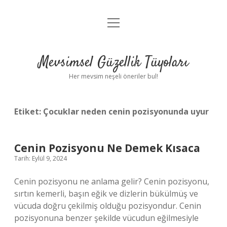
menüyü
Anasayfa
aç
Gizlilik Politikası
Mevsimsel Güzellik Tüyoları
Yasal Uyarı
Her mevsim neşeli öneriler bul!
Hakkımızda
Etiket:
Çocuklar neden cenin pozisyonunda uyur
Cenin Pozisyonu Ne Demek Kısaca
Tarih: Eylül 9, 2024
Cenin pozisyonu ne anlama gelir? Cenin pozisyonu,
sırtın kemerli, başın eğik ve dizlerin bükülmüş ve
vücuda doğru çekilmiş olduğu pozisyondur. Cenin
pozisyonuna benzer şekilde vücudun eğilmesiyle