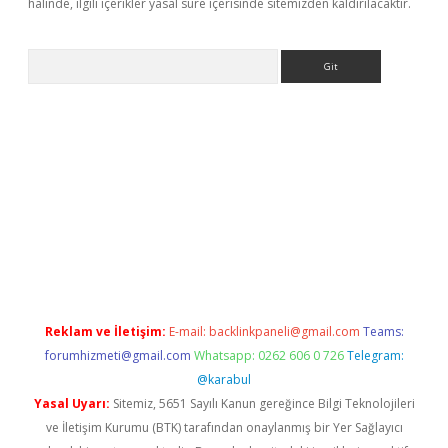
halinde, ilgili içerikler yasal süre içerisinde sitemizden kaldırılacaktır.
Arama
a giriş
betexper.xyz
elexbet en iyi bahis sitesi
Reklam ve İletişim:
E-mail:
backlinkpaneli@gmail.com
Teams:
forumhizmeti@gmail.com
Whatsapp: 0262 606 0 726
Telegram:
@karabul
Yasal Uyarı:
Sitemiz, 5651 Sayılı Kanun gereğince Bilgi Teknolojileri
ve İletişim Kurumu (BTK) tarafından onaylanmış bir Yer Sağlayıcı