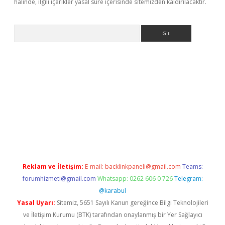
halinde, ilgili içerikler yasal süre içerisinde sitemizden kaldırılacaktır.
Arama
la giriş
betexper.xyz
elexbet en iyi bahis sitesi
Reklam ve İletişim:
E-mail:
backlinkpaneli@gmail.com
Teams:
forumhizmeti@gmail.com
Whatsapp: 0262 606 0 726
Telegram:
@karabul
Yasal Uyarı:
Sitemiz, 5651 Sayılı Kanun gereğince Bilgi Teknolojileri
ve İletişim Kurumu (BTK) tarafından onaylanmış bir Yer Sağlayıcı