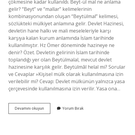
çökmesine kadar kullanıldı. Beyt-ül mal ne anlama
gelir? “Beyt” ve “mallar” kelimelerinin
kombinasyonundan oluşan “Beytülmal” kelimesi,
sözlükteki mülkiyet anlamına gelir. Devlet Hazinesi,
devletin hane halkı ve mali meseleleriyle karşı
karşıya kalan kurum anlamında İslam tarihinde
kullanılmıştır. Hz Ömer döneminde hazineye ne
denir? Özet. Devletin gelirinin İslam tarihinde
toplandığı yer olan Beytülmalal, mevcut devlet
hazinesine karşılık gelir. Beytülmâl helal mi? Sorular
ve Cevaplar »Kişisel mülk olarak kullanılmasına izin
verilebilir mi? Cevap: Devlet mülkünün yalnızca yasa
çerçevesinde kullanılmasına izin verilir. Yasa ona…
Divan
Devamını okuyun
Yorum Bırak
I
Beytülmâl
Ne
Demek