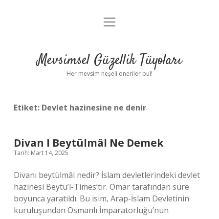
menüyü
Anasayfa
aç
Gizlilik Politikası
Mevsimsel Güzellik Tüyoları
Yasal Uyarı
Her mevsim neşeli öneriler bul!
Hakkımızda
Etiket:
Devlet hazinesine ne denir
Divan I Beytülmâl Ne Demek
Tarih: Mart 14, 2025
Divanı beytülmâl nedir? İslam devletlerindeki devlet
hazinesi Beytü’l-Times’tır. Omar tarafından süre
boyunca yaratıldı. Bu isim, Arap-İslam Devletinin
kuruluşundan Osmanlı İmparatorluğu’nun