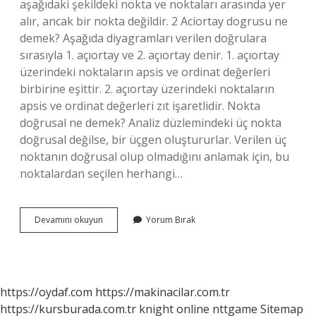
aşağıdaki şekildeki nokta ve noktaları arasında yer
alır, ancak bir nokta değildir. 2 Aciortay dogrusu ne
demek? Aşağıda diyagramları verilen doğrulara
sırasıyla 1. açıortay ve 2. açıortay denir. 1. açıortay
üzerindeki noktaların apsis ve ordinat değerleri
birbirine eşittir. 2. açıortay üzerindeki noktaların
apsis ve ordinat değerleri zıt işaretlidir. Nokta
doğrusal ne demek? Analiz düzlemindeki üç nokta
doğrusal değilse, bir üçgen oluştururlar. Verilen üç
noktanın doğrusal olup olmadığını anlamak için, bu
noktalardan seçilen herhangi…
Noktaları
Devamını okuyun
Yorum Bırak
Doğrusaldır
Ne
Demek
https://oydaf.com
https://makinacilar.com.tr
https://kursburada.com.tr
knight online
nttgame
Sitemap