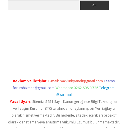
Arama
lla giriş
betexper.xyz
elexbet en iyi bahis sitesi
Reklam ve İletişim:
E-mail:
backlinkpaneli@gmail.com
Teams:
forumhizmeti@gmail.com
Whatsapp: 0262 606 0 726
Telegram:
@karabul
Yasal Uyarı:
Sitemiz, 5651 Sayılı Kanun gereğince Bilgi Teknolojileri
ve İletişim Kurumu (BTK) tarafından onaylanmış bir Yer Sağlayıcı
olarak hizmet vermektedir. Bu nedenle, sitedeki içerikleri proaktif
olarak denetleme veya araştırma yükümlülüğümüz bulunmamaktadır.