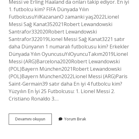
Messi ve Erling Haaland da onları takip ediyor. En iyi
1. futbolcu kim? FIFA Dünyada Yılın
FutbolcusuYılKazananO zamanki yaş2022Lionel
Messi Sağ Kanat352021Robert Lewandowski
Santrafor332020Robert Lewandowski
Santrafor322019Lionel Messi Sağ Kanat3221 satır
daha Dünyanın 1 numaralı futbolcusu kim? Erkekler
Dünyada Yılın OyuncusuYılOyuncuTakım2019Lionel
Messi (ARG)Barcelona2020Robert Lewandowski
(POL)Bayern München2021Robert Lewandowski
(POL)Bayern München2022Lionel Messi (ARG)Paris
Saint-Germain39 satır daha En iyi 4 futbolcu kim?
Yüzyılın En İyi 25 Futbolcusu: 1. Lionel Messi 2.
Cristiano Ronaldo 3.…
En
Devamını okuyun
Yorum Bırak
Iyi
Ilk
2