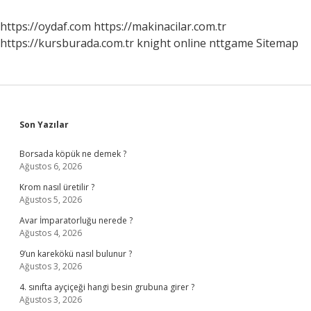
Futbolcu
Kim
https://oydaf.com
https://makinacilar.com.tr
https://kursburada.com.tr
knight online
nttgame
Sitemap
Sidebar
Son Yazılar
Borsada köpük ne demek ?
Ağustos 6, 2026
Krom nasıl üretilir ?
Ağustos 5, 2026
Avar İmparatorluğu nerede ?
Ağustos 4, 2026
9’un karekökü nasıl bulunur ?
Ağustos 3, 2026
4. sınıfta ayçiçeği hangi besin grubuna girer ?
Ağustos 3, 2026