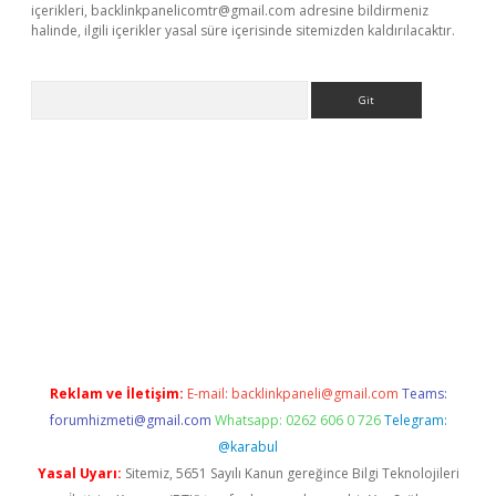
içerikleri,
backlinkpanelicomtr@gmail.com
adresine bildirmeniz
halinde, ilgili içerikler yasal süre içerisinde sitemizden kaldırılacaktır.
Arama
la giriş
betexper.xyz
elexbet en iyi bahis sitesi
Reklam ve İletişim:
E-mail:
backlinkpaneli@gmail.com
Teams:
forumhizmeti@gmail.com
Whatsapp: 0262 606 0 726
Telegram:
@karabul
Yasal Uyarı:
Sitemiz, 5651 Sayılı Kanun gereğince Bilgi Teknolojileri