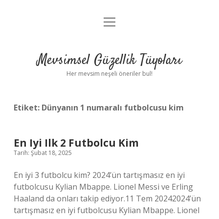
menüyü
Anasayfa
aç
Gizlilik Politikası
Mevsimsel Güzellik Tüyoları
Yasal Uyarı
Her mevsim neşeli öneriler bul!
Hakkımızda
Etiket:
Dünyanın 1 numaralı futbolcusu kim
En Iyi Ilk 2 Futbolcu Kim
Tarih: Şubat 18, 2025
En iyi 3 futbolcu kim? 2024’ün tartışmasız en iyi
futbolcusu Kylian Mbappe. Lionel Messi ve Erling
Haaland da onları takip ediyor.11 Tem 20242024’ün
tartışmasız en iyi futbolcusu Kylian Mbappe. Lionel