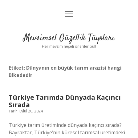
menüyü
Anasayfa
aç
Gizlilik Politikası
Mevsimsel Güzellik Tüyoları
Yasal Uyarı
Her mevsim neşeli öneriler bul!
Hakkımızda
Etiket:
Dünyanın en büyük tarım arazisi hangi
ülkededir
Türkiye Tarımda Dünyada Kaçıncı
Sırada
Tarih: Eylül 20, 2024
Türkiye tarım üretiminde dünyada kaçıncı sırada?
Bayraktar, Türkiye’nin küresel tarımsal üretimdeki