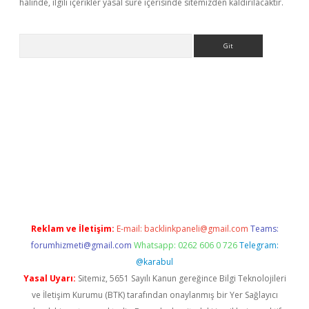
halinde, ilgili içerikler yasal süre içerisinde sitemizden kaldırılacaktır.
Arama
a giriş
betexper.xyz
elexbet en iyi bahis sitesi
Reklam ve İletişim:
E-mail:
backlinkpaneli@gmail.com
Teams:
forumhizmeti@gmail.com
Whatsapp: 0262 606 0 726
Telegram:
@karabul
Yasal Uyarı:
Sitemiz, 5651 Sayılı Kanun gereğince Bilgi Teknolojileri
ve İletişim Kurumu (BTK) tarafından onaylanmış bir Yer Sağlayıcı