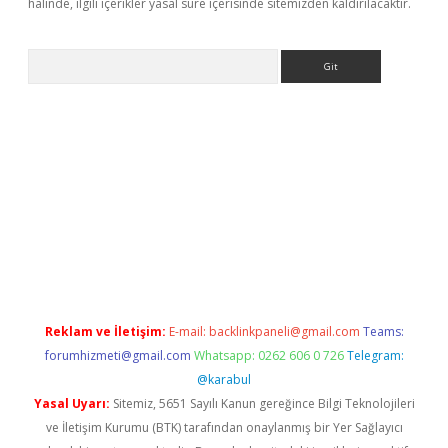
halinde, ilgili içerikler yasal süre içerisinde sitemizden kaldırılacaktır.
Arama
lla giriş
betexper.xyz
elexbet en iyi bahis sitesi
Reklam ve İletişim:
E-mail:
backlinkpaneli@gmail.com
Teams:
forumhizmeti@gmail.com
Whatsapp: 0262 606 0 726
Telegram:
@karabul
Yasal Uyarı:
Sitemiz, 5651 Sayılı Kanun gereğince Bilgi Teknolojileri
ve İletişim Kurumu (BTK) tarafından onaylanmış bir Yer Sağlayıcı