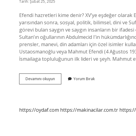
Tarih: Şubat 25, 2025
Efendi hazretleri kime denir? XV’ye eşdeğer olarak Ef
yarısından sonra, sosyal, politik, bilimsel, dini ve S
görevi bulan saygın ve saygın insanların bir ifadesi 
Sultan’ın oğullarının Abdulmecid I’in hükümdarlığınd
prensler, manevi, din adamları için özel isimler kul
Ustaosmanoğlu veya Mahmut Efendi (4 Ağustos 1931
İsmailaga topluluğunun ilk lideri ve şeyh. Mahmut 
Efendi
Devamını okuyun
Yorum Bırak
Hazretleri
Diye
Kime
Denir
https://oydaf.com
https://makinacilar.com.tr
https:/