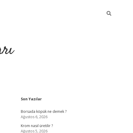
arı
Sidebar
Son Yazılar
betci
hiltonbet giriş
ilbet giriş yap
ilbet.online
piabella giriş
be
Borsada köpük ne demek ?
Ağustos 6, 2026
Krom nasıl üretilir ?
Ağustos 5, 2026