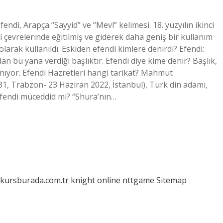
endi, Arapça “Sayyid” ve “Mevl” kelimesi. 18. yüzyılın ikinci
ufi çevrelerinde eğitilmiş ve giderek daha geniş bir kullanım
olarak kullanıldı. Eskiden efendi kimlere denirdi? Efendi:
an bu yana verdiği başlıktır. Efendi diye kime denir? Başlık,
lanıyor. Efendi Hazretleri hangi tarikat? Mahmut
, Trabzon- 23 Haziran 2022, İstanbul), Türk din adamı,
efendi müceddid mi? “Shura’nın…
/kursburada.com.tr
knight online
nttgame
Sitemap