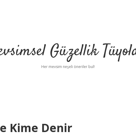
vsimsel Güzellik Tüyol
Her mevsim neşeli öneriler bul!
ye Kime Denir