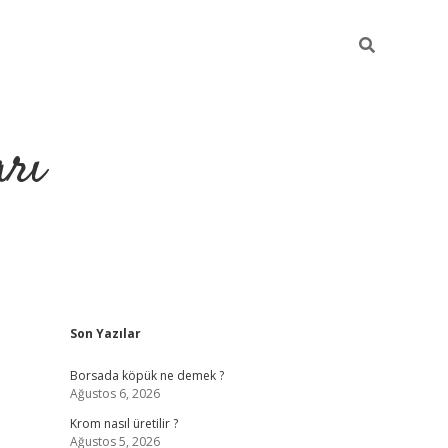
arı
Sidebar
Son Yazılar
betci
hiltonbet giriş
ilbet giriş yap
ilbet.online
piabella giriş
b
Borsada köpük ne demek ?
Ağustos 6, 2026
Krom nasıl üretilir ?
Ağustos 5, 2026