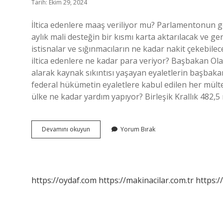
Tarih: Ekim 29, 2024
İltica edenlere maaş veriliyor mu? Parlamentonun ge
aylık mali desteğin bir kısmı karta aktarılacak ve ger
istisnalar ve sığınmacıların ne kadar nakit çekebi
iltica edenlere ne kadar para veriyor? Başbakan Ol
alarak kaynak sıkıntısı yaşayan eyaletlerin başbaka
federal hükümetin eyaletlere kabul edilen her mülte
ülke ne kadar yardım yapıyor? Birleşik Krallık 482,5
İLtica
Devamını okuyun
Yorum Bırak
Edenlere
Para
Veriliyor
Mu
https://oydaf.com
https://makinacilar.com.tr
https:/