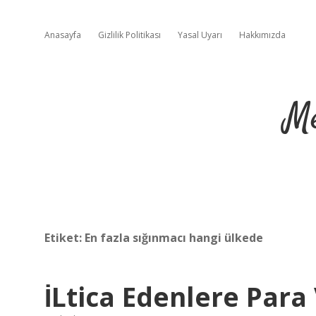
Anasayfa
Gizlilik Politikası
Yasal Uyarı
Hakkımızda
Me
Etiket:
En fazla sığınmacı hangi ülkede
İLtica Edenlere Para