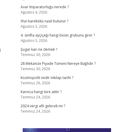
Avar İmparatorluğu nerede ?
Ağustos 4, 2026
9’un karekökü nasıl bulunur ?
Ağustos 3, 2026
4. sınıfta ayçiçeği hangi besin grubuna girer ?
Ağustos 3, 2026
n
i
Şugar karı ne demek ?
Temmuz 30, 2026
28 Mekanize Piyade Tümeni Nereye Bağlıdır ?
Temmuz 30, 2026
Kozmopolit nedir inkılap tarihi ?
Temmuz 26, 2026
Karınca hangi türe aittir ?
Temmuz 24, 2026
2024 vergi affı gelecek mi ?
Temmuz 24, 2026