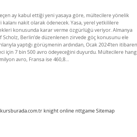
çen ay kabul ettiği yeni yasaya göre, mültecilere yönelik
i kalanı nakit olarak ödenecek. Yasa, yerel yetkililere
lecekleri konusunda karar verme özgürlüğü veriyor. Almanya
af Scholz, Berlin’de düzenlenen zirvede göç konusunu ele
nlarıyla yaptığı görüşmenin ardından, Ocak 2024’ten itibare
ci için 7 bin 500 avro ödeyeceğini duyurdu. Mültecilere hang
 milyon avro, Fransa ise 460,8…
/kursburada.com.tr
knight online
nttgame
Sitemap