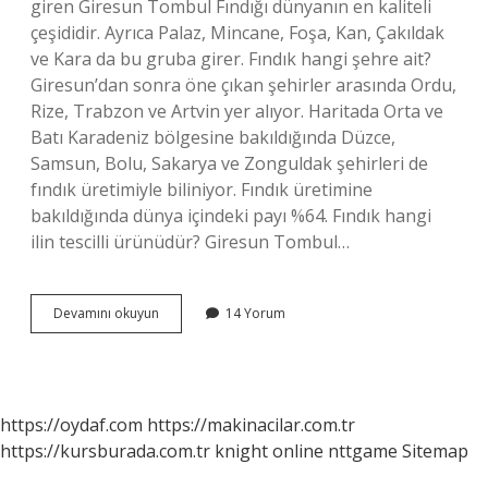
giren Giresun Tombul Fındığı dünyanın en kaliteli
çeşididir. Ayrıca Palaz, Mincane, Foşa, Kan, Çakıldak
ve Kara da bu gruba girer. Fındık hangi şehre ait?
Giresun’dan sonra öne çıkan şehirler arasında Ordu,
Rize, Trabzon ve Artvin yer alıyor. Haritada Orta ve
Batı Karadeniz bölgesine bakıldığında Düzce,
Samsun, Bolu, Sakarya ve Zonguldak şehirleri de
fındık üretimiyle biliniyor. Fındık üretimine
bakıldığında dünya içindeki payı %64. Fındık hangi
ilin tescilli ürünüdür? Giresun Tombul…
En
Devamını okuyun
14 Yorum
Iyi
Fındık
Hangi
Ilin
https://oydaf.com
https://makinacilar.com.tr
https://kursburada.com.tr
knight online
nttgame
Sitemap