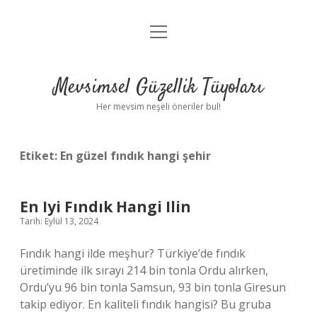
menüyü
Anasayfa
aç
Gizlilik Politikası
Mevsimsel Güzellik Tüyoları
Yasal Uyarı
Her mevsim neşeli öneriler bul!
Hakkımızda
Etiket:
En güzel fındık hangi şehir
En Iyi Fındık Hangi Ilin
Tarih: Eylül 13, 2024
Fındık hangi ilde meşhur? Türkiye’de fındık
üretiminde ilk sırayı 214 bin tonla Ordu alırken,
Ordu’yu 96 bin tonla Samsun, 93 bin tonla Giresun
takip ediyor. En kaliteli fındık hangisi? Bu gruba