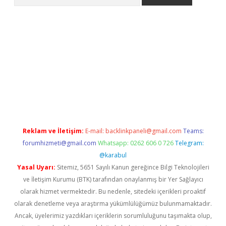
a giriş
betexper.xyz
elexbet en iyi bahis sitesi
Reklam ve İletişim:
E-mail:
backlinkpaneli@gmail.com
Teams:
forumhizmeti@gmail.com
Whatsapp: 0262 606 0 726
Telegram:
@karabul
Yasal Uyarı:
Sitemiz, 5651 Sayılı Kanun gereğince Bilgi Teknolojileri
ve İletişim Kurumu (BTK) tarafından onaylanmış bir Yer Sağlayıcı
olarak hizmet vermektedir. Bu nedenle, sitedeki içerikleri proaktif
olarak denetleme veya araştırma yükümlülüğümüz bulunmamaktadır.
Ancak, üyelerimiz yazdıkları içeriklerin sorumluluğunu taşımakta olup,