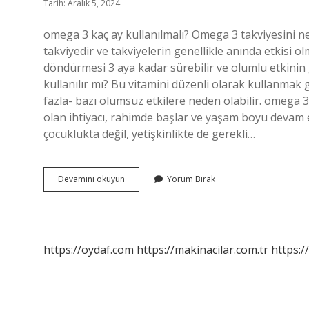
Tarih: Aralık 5, 2024
omega 3 kaç ay kullanılmalı? Omega 3 takviyesini 
takviyedir ve takviyelerin genellikle anında etkisi 
döndürmesi 3 aya kadar sürebilir ve olumlu etkinin 
kullanılır mı? Bu vitamini düzenli olarak kullanma
fazla- bazı olumsuz etkilere neden olabilir. omega 
olan ihtiyacı, rahimde başlar ve yaşam boyu devam 
çocuklukta değil, yetişkinlikte de gerekli…
Omega
Devamını okuyun
Yorum Bırak
3
Takviyesi
Kaç
Ay
Kullanılır
https://oydaf.com
https://makinacilar.com.tr
https:/