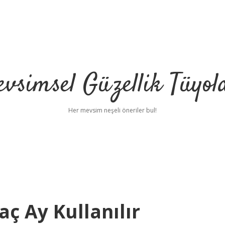
vsimsel Güzellik Tüyol
Her mevsim neşeli öneriler bul!
ç Ay Kullanılır