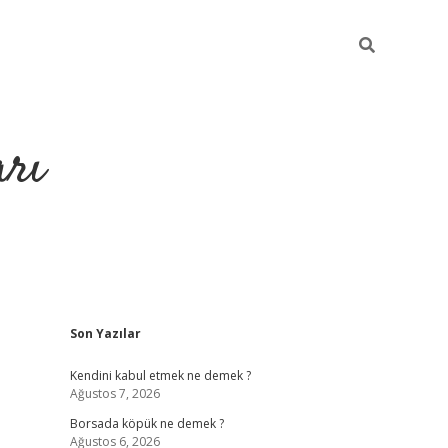
arı
Sidebar
Son Yazılar
betci
hiltonbet giriş
ilbet giriş yap
ilbet.online
piabella
Kendini kabul etmek ne demek ?
Ağustos 7, 2026
Borsada köpük ne demek ?
Ağustos 6, 2026