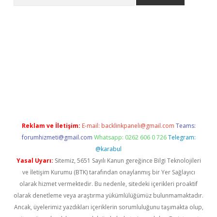
lla giriş
betexper.xyz
elexbet en iyi bahis sitesi
Reklam ve İletişim:
E-mail:
backlinkpaneli@gmail.com
Teams:
forumhizmeti@gmail.com
Whatsapp: 0262 606 0 726
Telegram:
@karabul
Yasal Uyarı:
Sitemiz, 5651 Sayılı Kanun gereğince Bilgi Teknolojileri
ve İletişim Kurumu (BTK) tarafından onaylanmış bir Yer Sağlayıcı
olarak hizmet vermektedir. Bu nedenle, sitedeki içerikleri proaktif
olarak denetleme veya araştırma yükümlülüğümüz bulunmamaktadır.
Ancak, üyelerimiz yazdıkları içeriklerin sorumluluğunu taşımakta olup,