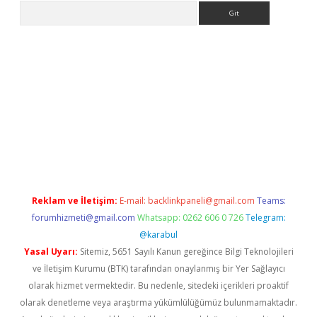
Arama
la giriş
betexper.xyz
elexbet en iyi bahis sitesi
Reklam ve İletişim:
E-mail:
backlinkpaneli@gmail.com
Teams:
forumhizmeti@gmail.com
Whatsapp: 0262 606 0 726
Telegram:
@karabul
Yasal Uyarı:
Sitemiz, 5651 Sayılı Kanun gereğince Bilgi Teknolojileri
ve İletişim Kurumu (BTK) tarafından onaylanmış bir Yer Sağlayıcı
olarak hizmet vermektedir. Bu nedenle, sitedeki içerikleri proaktif
olarak denetleme veya araştırma yükümlülüğümüz bulunmamaktadır.