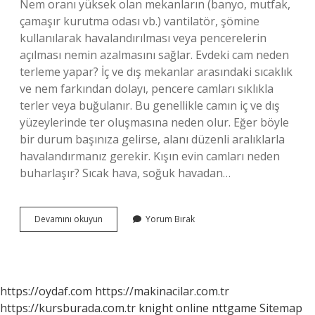
Nem oranı yüksek olan mekanların (banyo, mutfak,
çamaşır kurutma odası vb.) vantilatör, şömine
kullanılarak havalandırılması veya pencerelerin
açılması nemin azalmasını sağlar. Evdeki cam neden
terleme yapar? İç ve dış mekanlar arasındaki sıcaklık
ve nem farkından dolayı, pencere camları sıklıkla
terler veya buğulanır. Bu genellikle camın iç ve dış
yüzeylerinde ter oluşmasına neden olur. Eğer böyle
bir durum başınıza gelirse, alanı düzenli aralıklarla
havalandırmanız gerekir. Kışın evin camları neden
buharlaşır? Sıcak hava, soğuk havadan…
Kışın
Devamını okuyun
Yorum Bırak
Cam
Neden
Terler
https://oydaf.com
https://makinacilar.com.tr
https://kursburada.com.tr
knight online
nttgame
Sitemap