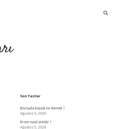
arı
Sidebar
Son Yazılar
betci
hiltonbet giriş
ilbet giriş yap
ilbet.online
piabella giriş
be
Borsada köpük ne demek ?
Ağustos 6, 2026
Krom nasıl üretilir ?
Ağustos 5, 2026