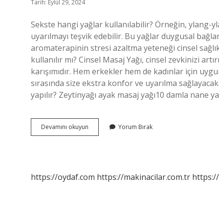
Tarih: Eylül 29, 2024
Sekste hangi yağlar kullanılabilir? Örneğin, ylang-yla
uyarılmayı teşvik edebilir. Bu yağlar duygusal bağlant
aromaterapinin stresi azaltma yeteneği cinsel sağlık
kullanılır mı? Cinsel Masaj Yağı, cinsel zevkinizi ar
karışımıdır. Hem erkekler hem de kadınlar için uygun 
sırasında size ekstra konfor ve uyarılma sağlayacak
yapılır? Zeytinyağı ayak masaj yağı10 damla nane y
Masörler
Devamını okuyun
Yorum Bırak
Hangi
Yağı
Kullanıyor
https://oydaf.com
https://makinacilar.com.tr
https:/