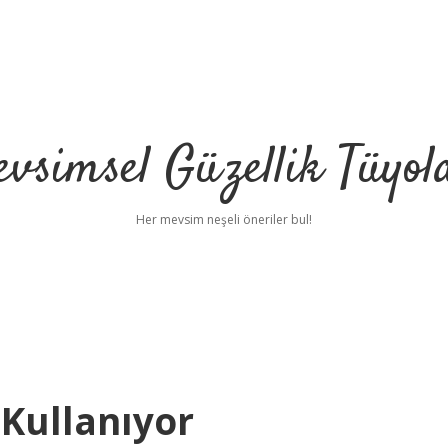
vsimsel Güzellik Tüyol
Her mevsim neşeli öneriler bul!
 Kullanıyor