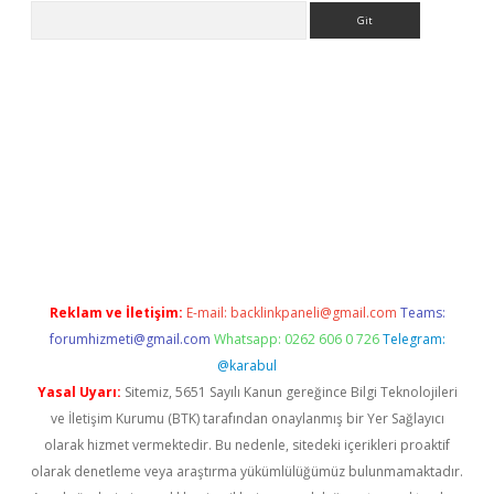
Arama
la giriş
betexper.xyz
elexbet en iyi bahis sitesi
Reklam ve İletişim:
E-mail:
backlinkpaneli@gmail.com
Teams:
forumhizmeti@gmail.com
Whatsapp: 0262 606 0 726
Telegram:
@karabul
Yasal Uyarı:
Sitemiz, 5651 Sayılı Kanun gereğince Bilgi Teknolojileri
ve İletişim Kurumu (BTK) tarafından onaylanmış bir Yer Sağlayıcı
olarak hizmet vermektedir. Bu nedenle, sitedeki içerikleri proaktif
olarak denetleme veya araştırma yükümlülüğümüz bulunmamaktadır.