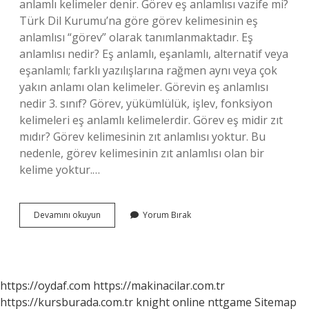
anlamlı kelimeler denir. Görev eş anlamlısı vazife mi?
Türk Dil Kurumu’na göre görev kelimesinin eş
anlamlısı “görev” olarak tanımlanmaktadır. Eş
anlamlısı nedir? Eş anlamlı, eşanlamlı, alternatif veya
eşanlamlı; farklı yazılışlarına rağmen aynı veya çok
yakın anlamı olan kelimeler. Görevin eş anlamlısı
nedir 3. sınıf? Görev, yükümlülük, işlev, fonksiyon
kelimeleri eş anlamlı kelimelerdir. Görev eş midir zıt
mıdır? Görev kelimesinin zıt anlamlısı yoktur. Bu
nedenle, görev kelimesinin zıt anlamlısı olan bir
kelime yoktur.…
Görev
Devamını okuyun
Yorum Bırak
Eş
Anlamlısı
Nedir
3
Sınıf
https://oydaf.com
https://makinacilar.com.tr
https://kursburada.com.tr
knight online
nttgame
Sitemap