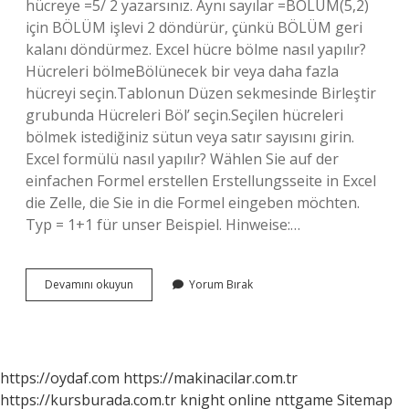
hücreye =5/ 2 yazarsınız. Aynı sayılar =BÖLÜM(5,2)
için BÖLÜM işlevi 2 döndürür, çünkü BÖLÜM geri
kalanı döndürmez. Excel hücre bölme nasıl yapılır?
Hücreleri bölmeBölünecek bir veya daha fazla
hücreyi seçin.Tablonun Düzen sekmesinde Birleştir
grubunda Hücreleri Böl’ seçin.Seçilen hücreleri
bölmek istediğiniz sütun veya satır sayısını girin.
Excel formülü nasıl yapılır? Wählen Sie auf der
einfachen Formel erstellen Erstellungsseite in Excel
die Zelle, die Sie in die Formel eingeben möchten.
Typ = 1+1 für unser Beispiel. Hinweise:…
Excel
Devamını okuyun
Yorum Bırak
Bölme
Işlemi
Nasıl
Yapılır
https://oydaf.com
https://makinacilar.com.tr
https://kursburada.com.tr
knight online
nttgame
Sitemap