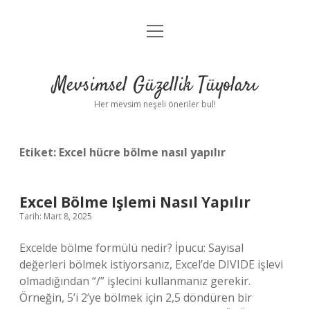
menüyü
Anasayfa
aç
Gizlilik Politikası
Mevsimsel Güzellik Tüyoları
Yasal Uyarı
Her mevsim neşeli öneriler bul!
Hakkımızda
Etiket:
Excel hücre bölme nasıl yapılır
Excel Bölme Işlemi Nasıl Yapılır
Tarih: Mart 8, 2025
Excelde bölme formülü nedir? İpucu: Sayısal
değerleri bölmek istiyorsanız, Excel’de DIVIDE işlevi
olmadığından “/” işlecini kullanmanız gerekir.
Örneğin, 5’i 2’ye bölmek için 2,5 döndüren bir