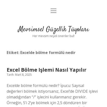
menüyü
Anasayfa
aç
Gizlilik Politikası
Mevsimsel Güzellik Tüyoları
Yasal Uyarı
Her mevsim neşeli öneriler bul!
Hakkımızda
Etiket:
Excelde bölme formülü nedir
Excel Bölme Işlemi Nasıl Yapılır
Tarih: Mart 8, 2025
Excelde bölme formülü nedir? İpucu: Sayısal
değerleri bölmek istiyorsanız, Excel’de DIVIDE işlevi
olmadığından “/” işlecini kullanmanız gerekir.
Örneğin, 5’i 2’ye bölmek için 2,5 döndüren bir