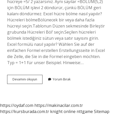
hücreye =5/ 2 yazarsınız. Aynı sayılar =BÖLÜM(5,2)
için BÖLÜM işlevi 2 döndürür, çünkü BÖLÜM geri
kalanı döndürmez. Excel hücre bölme nasıl yapılır?
Hücreleri bölmeBölünecek bir veya daha fazla
hücreyi seçin.Tablonun Düzen sekmesinde Birleştir
grubunda Hücreleri Böl’ seçin.Seçilen hücreleri
bölmek istediğiniz sütun veya satır sayısını girin.
Excel formülü nasıl yapılır? Wählen Sie auf der
einfachen Formel erstellen Erstellungsseite in Excel
die Zelle, die Sie in die Formel eingeben möchten.
Typ = 1+1 für unser Beispiel. Hinweise:…
Excel
Devamını okuyun
Yorum Bırak
Bölme
Işlemi
Nasıl
Yapılır
https://oydaf.com
https://makinacilar.com.tr
https://kursburada.com.tr
knight online
nttgame
Sitemap