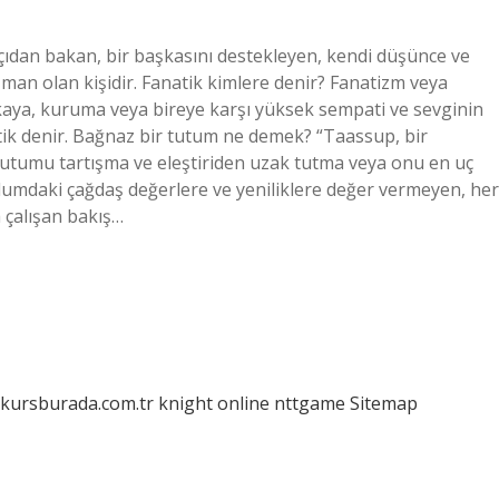
açıdan bakan, bir başkasını destekleyen, kendi düşünce ve
şman olan kişidir. Fanatik kimlere denir? Fanatizm veya
kaya, kuruma veya bireye karşı yüksek sempati ve sevginin
ik denir. Bağnaz bir tutum ne demek? “Taassup, bir
tutumu tartışma ve eleştiriden uzak tutma veya onu en uç
plumdaki çağdaş değerlere ve yeniliklere değer vermeyen, her
 çalışan bakış…
/kursburada.com.tr
knight online
nttgame
Sitemap