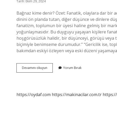
Tarih: Ekim 29, 2024
Bağnaz kime denir? Özet: Fanatik, olaylara dar bir 
dinini ön planda tutan, diğer düşünce ve dinlere dü
fanatizm, toplumun bir üyesi haline gelmiş bir mar
yoğunlaşmasıdır. Bu duyguyu yaşayan kişilere fanat
hoşgörüsüzlük halidir, bir düşünceyi, görüşü veya 
biçimiyle benimseme durumudur.” “Gericilik ise, to
bakımdan eskiyi özleyen veya eski düzeni yaşamaya
Fanatik
Devamını okuyun
Yorum Bırak
Bağnaz
Ne
Demek
https://oydaf.com
https://makinacilar.com.tr
https:/