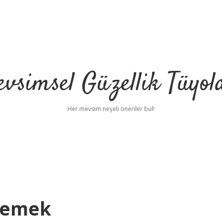
vsimsel Güzellik Tüyol
Her mevsim neşeli öneriler bul!
Demek