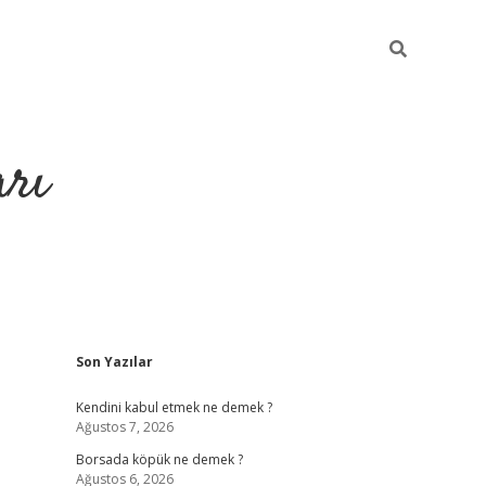
arı
Sidebar
Son Yazılar
betci
hiltonbet giriş
ilbet giriş yap
ilbet.online
pia
Kendini kabul etmek ne demek ?
Ağustos 7, 2026
Borsada köpük ne demek ?
Ağustos 6, 2026