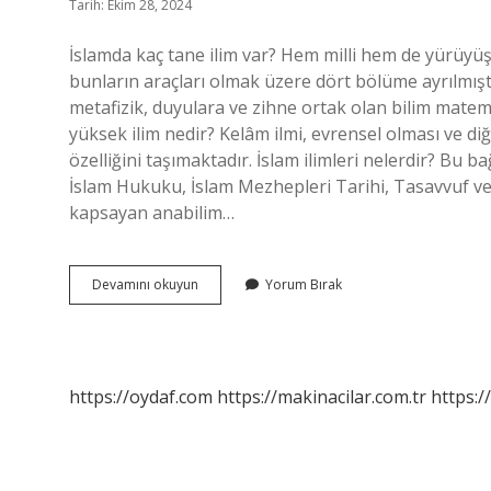
Tarih: Ekim 28, 2024
İslamda kaç tane ilim var? Hem milli hem de yürüyüş 
bunların araçları olmak üzere dört bölüme ayrılmıştır
metafizik, duyulara ve zihne ortak olan bilim matemat
yüksek ilim nedir? Kelâm ilmi, evrensel olması ve di
özelliğini taşımaktadır. İslam ilimleri nelerdir? Bu 
İslam Hukuku, İslam Mezhepleri Tarihi, Tasavvuf ve 
kapsayan anabilim…
12
Devamını okuyun
Yorum Bırak
Ilim
Nelerdir
https://oydaf.com
https://makinacilar.com.tr
https:/