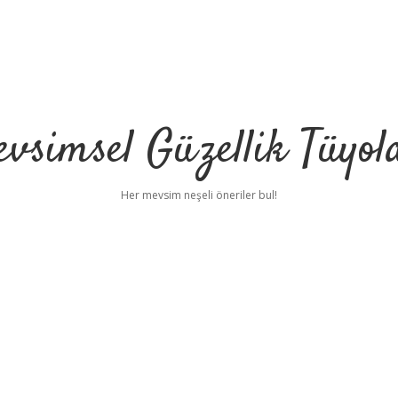
vsimsel Güzellik Tüyol
Her mevsim neşeli öneriler bul!