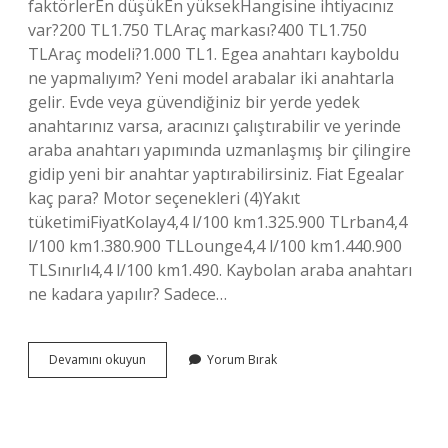
faktörlerEn düşükEn yüksekHangisine ihtiyacınız
var?200 TL1.750 TLAraç markası?400 TL1.750
TLAraç modeli?1.000 TL1. Egea anahtarı kayboldu
ne yapmalıyım? Yeni model arabalar iki anahtarla
gelir. Evde veya güvendiğiniz bir yerde yedek
anahtarınız varsa, aracınızı çalıştırabilir ve yerinde
araba anahtarı yapımında uzmanlaşmış bir çilingire
gidip yeni bir anahtar yaptırabilirsiniz. Fiat Egealar
kaç para? Motor seçenekleri (4)Yakıt
tüketimiFiyatKolay4,4 l/100 km1.325.900 TLrban4,4
l/100 km1.380.900 TLLounge4,4 l/100 km1.440.900
TLSınırlı4,4 l/100 km1.490. Kaybolan araba anahtarı
ne kadara yapılır? Sadece…
Fiat
Devamını okuyun
Yorum Bırak
Egea
Anahtar
Ne
Kadar