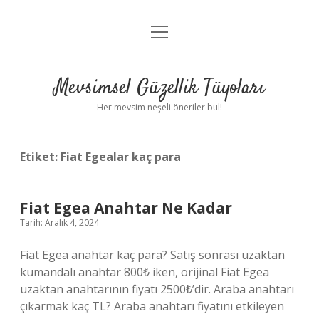
menüyü
Anasayfa
aç
Gizlilik Politikası
Mevsimsel Güzellik Tüyoları
Yasal Uyarı
Her mevsim neşeli öneriler bul!
Hakkımızda
Etiket:
Fiat Egealar kaç para
Fiat Egea Anahtar Ne Kadar
Tarih: Aralık 4, 2024
Fiat Egea anahtar kaç para? Satış sonrası uzaktan
kumandalı anahtar 800₺ iken, orijinal Fiat Egea
uzaktan anahtarının fiyatı 2500₺’dir. Araba anahtarı
çıkarmak kaç TL? Araba anahtarı fiyatını etkileyen