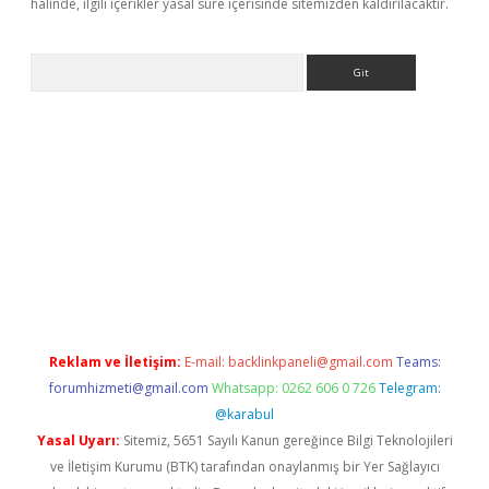
halinde, ilgili içerikler yasal süre içerisinde sitemizden kaldırılacaktır.
Arama
iş
ilbet giriş yap
ilbet.online
piabella giriş
betexper.xyz
elexbet 
Reklam ve İletişim:
E-mail:
backlinkpaneli@gmail.com
Teams:
forumhizmeti@gmail.com
Whatsapp: 0262 606 0 726
Telegram:
@karabul
Yasal Uyarı:
Sitemiz, 5651 Sayılı Kanun gereğince Bilgi Teknolojileri
ve İletişim Kurumu (BTK) tarafından onaylanmış bir Yer Sağlayıcı