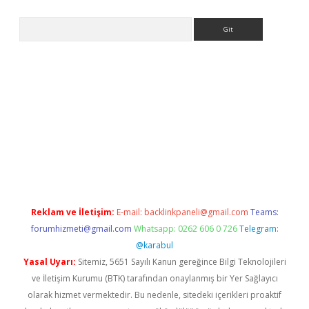
Arama
la giriş
betexper.xyz
elexbet en iyi bahis sitesi
Reklam ve İletişim:
E-mail:
backlinkpaneli@gmail.com
Teams:
forumhizmeti@gmail.com
Whatsapp: 0262 606 0 726
Telegram:
@karabul
Yasal Uyarı:
Sitemiz, 5651 Sayılı Kanun gereğince Bilgi Teknolojileri
ve İletişim Kurumu (BTK) tarafından onaylanmış bir Yer Sağlayıcı
olarak hizmet vermektedir. Bu nedenle, sitedeki içerikleri proaktif