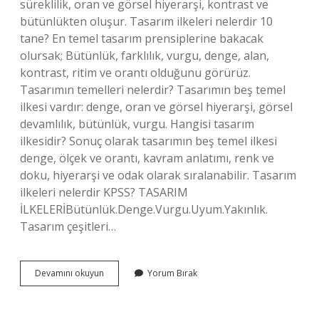
süreklilik, oran ve görsel hiyerarşi, kontrast ve
bütünlükten oluşur. Tasarım ilkeleri nelerdir 10
tane? En temel tasarım prensiplerine bakacak
olursak; Bütünlük, farklılık, vurgu, denge, alan,
kontrast, ritim ve orantı olduğunu görürüz.
Tasarımın temelleri nelerdir? Tasarımın beş temel
ilkesi vardır: denge, oran ve görsel hiyerarşi, görsel
devamlılık, bütünlük, vurgu. Hangisi tasarım
ilkesidir? Sonuç olarak tasarımın beş temel ilkesi
denge, ölçek ve orantı, kavram anlatımı, renk ve
doku, hiyerarşi ve odak olarak sıralanabilir. Tasarım
ilkeleri nelerdir KPSS? TASARIM
İLKELERİBütünlük.Denge.Vurgu.Uyum.Yakınlık.
Tasarım çeşitleri…
Tasarımın
Devamını okuyun
Yorum Bırak
Ilkeleri
Nelerdir