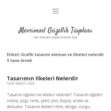
menüyü
Anasayfa
aç
Gizlilik Politikası
Mevsimsel Güzellik Tüyoları
Yasal Uyarı
Her mevsim neşeli öneriler bul!
Hakkımızda
Etiket:
Grafik tasarım eleman ve ilkeleri nelerdir
5 tane örnek
Tasarımın Ilkeleri Nelerdir
Tarih: Eylül 27, 2024
Tasarım öğeleri ve ilkeleri nelerdir? Tasarım öğeleri
nokta, çizgi, renk, şekil, yön, boyut, aralık ve
dokudur. Tasarım ilkeleri ritim, denge, vurgu,