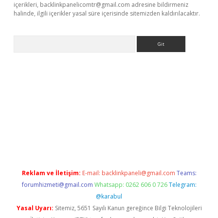
içerikleri,
backlinkpanelicomtr@gmail.com
adresine bildirmeniz
halinde, ilgili içerikler yasal süre içerisinde sitemizden kaldırılacaktır.
Arama
la giriş
betexper.xyz
elexbet en iyi bahis sitesi
Reklam ve İletişim:
E-mail:
backlinkpaneli@gmail.com
Teams:
forumhizmeti@gmail.com
Whatsapp: 0262 606 0 726
Telegram:
@karabul
Yasal Uyarı:
Sitemiz, 5651 Sayılı Kanun gereğince Bilgi Teknolojileri