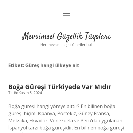
menüyü
Anasayfa
aç
Gizlilik Politikası
Mevsimsel Güzellik Tüyoları
Yasal Uyarı
Her mevsim neşeli öneriler bul!
Hakkımızda
Etiket:
Güreş hangi ülkeye ait
Boğa Güreşi Türkiyede Var Mıdır
Tarih: Kasım 5, 2024
Boğa güreşi hangi yöreye aittir? En bilinen boğa
güreşi biçimi İspanya, Portekiz, Güney Fransa,
Meksika, Ekvador, Venezuela ve Peru’da uygulanan
İspanyol tarzı boğa güreşidir. En bilinen boğa güreşi