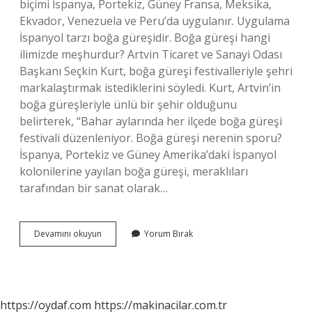
biçimi İspanya, Portekiz, Güney Fransa, Meksika,
Ekvador, Venezuela ve Peru’da uygulanır. Uygulama
İspanyol tarzı boğa güreşidir. Boğa güreşi hangi
ilimizde meşhurdur? Artvin Ticaret ve Sanayi Odası
Başkanı Seçkin Kurt, boğa güreşi festivalleriyle şehri
markalaştırmak istediklerini söyledi. Kurt, Artvin’in
boğa güreşleriyle ünlü bir şehir olduğunu
belirterek, “Bahar aylarında her ilçede boğa güreşi
festivali düzenleniyor. Boğa güreşi nerenin sporu?
İspanya, Portekiz ve Güney Amerika’daki İspanyol
kolonilerine yayılan boğa güreşi, meraklıları
tarafından bir sanat olarak…
Boğa
Devamını okuyun
Yorum Bırak
Güreşi
Türkiyede
Var
Mıdır
https://oydaf.com
https://makinacilar.com.tr