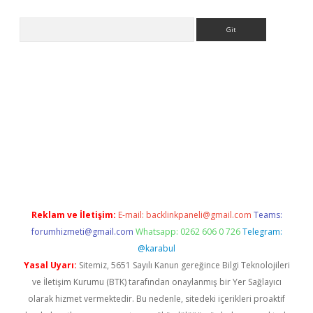
Arama
la giriş
betexper.xyz
elexbet en iyi bahis sitesi
Reklam ve İletişim:
E-mail:
backlinkpaneli@gmail.com
Teams:
forumhizmeti@gmail.com
Whatsapp: 0262 606 0 726
Telegram:
@karabul
Yasal Uyarı:
Sitemiz, 5651 Sayılı Kanun gereğince Bilgi Teknolojileri
ve İletişim Kurumu (BTK) tarafından onaylanmış bir Yer Sağlayıcı
olarak hizmet vermektedir. Bu nedenle, sitedeki içerikleri proaktif