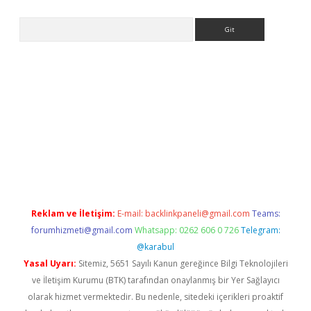
Arama
la giriş
betexper.xyz
elexbet en iyi bahis sitesi
Reklam ve İletişim:
E-mail:
backlinkpaneli@gmail.com
Teams:
forumhizmeti@gmail.com
Whatsapp: 0262 606 0 726
Telegram:
@karabul
Yasal Uyarı:
Sitemiz, 5651 Sayılı Kanun gereğince Bilgi Teknolojileri
ve İletişim Kurumu (BTK) tarafından onaylanmış bir Yer Sağlayıcı
olarak hizmet vermektedir. Bu nedenle, sitedeki içerikleri proaktif