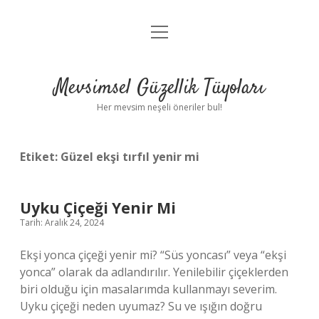
menüyü
Anasayfa
aç
Gizlilik Politikası
Mevsimsel Güzellik Tüyoları
Yasal Uyarı
Her mevsim neşeli öneriler bul!
Hakkımızda
Etiket:
Güzel ekşi tırfıl yenir mi
Uyku Çiçeği Yenir Mi
Tarih: Aralık 24, 2024
Ekşi yonca çiçeği yenir mi? “Süs yoncası” veya “ekşi
yonca” olarak da adlandırılır. Yenilebilir çiçeklerden
biri olduğu için masalarımda kullanmayı severim.
Uyku çiçeği neden uyumaz? Su ve ışığın doğru