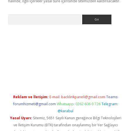
halinde, ilgili içerikler yasal süre içerisinde sitemizden kaldırılacaktır.
Arama
la giriş
betexper.xyz
elexbet en iyi bahis sitesi
Reklam ve İletişim:
E-mail:
backlinkpaneli@gmail.com
Teams:
forumhizmeti@gmail.com
Whatsapp: 0262 606 0 726
Telegram:
@karabul
Yasal Uyarı:
Sitemiz, 5651 Sayılı Kanun gereğince Bilgi Teknolojileri
ve İletişim Kurumu (BTK) tarafından onaylanmış bir Yer Sağlayıcı