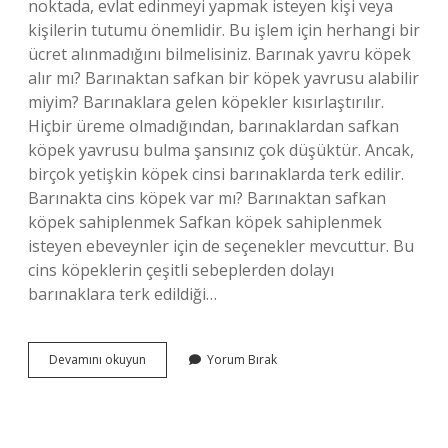
noktada, evlat edinmeyi yapmak isteyen kişi veya
kişilerin tutumu önemlidir. Bu işlem için herhangi bir
ücret alınmadığını bilmelisiniz. Barınak yavru köpek
alır mı? Barınaktan safkan bir köpek yavrusu alabilir
miyim? Barınaklara gelen köpekler kısırlaştırılır.
Hiçbir üreme olmadığından, barınaklardan safkan
köpek yavrusu bulma şansınız çok düşüktür. Ancak,
birçok yetişkin köpek cinsi barınaklarda terk edilir.
Barınakta cins köpek var mı? Barınaktan safkan
köpek sahiplenmek Safkan köpek sahiplenmek
isteyen ebeveynler için de seçenekler mevcuttur. Bu
cins köpeklerin çeşitli sebeplerden dolayı
barınaklara terk edildiği…
Barınaktan
Devamını okuyun
Yorum Bırak
Köpek
Sahiplenmek
Kaç
Tl