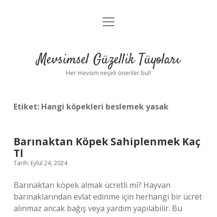
menüyü
Anasayfa
aç
Gizlilik Politikası
Mevsimsel Güzellik Tüyoları
Yasal Uyarı
Her mevsim neşeli öneriler bul!
Hakkımızda
Etiket:
Hangi köpekleri beslemek yasak
Barınaktan Köpek Sahiplenmek Kaç
Tl
Tarih: Eylül 24, 2024
Barınaktan köpek almak ücretli mi? Hayvan
barınaklarından evlat edinme için herhangi bir ücret
alınmaz ancak bağış veya yardım yapılabilir. Bu