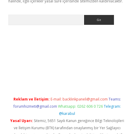
halinde, ilgili içerikler yasal süre içerisinde sitemizden kaldırılacaktır.
Arama
a giriş
betexper.xyz
elexbet en iyi bahis sitesi
Reklam ve İletişim:
E-mail:
backlinkpaneli@gmail.com
Teams:
forumhizmeti@gmail.com
Whatsapp: 0262 606 0 726
Telegram:
@karabul
Yasal Uyarı:
Sitemiz, 5651 Sayılı Kanun gereğince Bilgi Teknolojileri
ve İletişim Kurumu (BTK) tarafından onaylanmış bir Yer Sağlayıcı