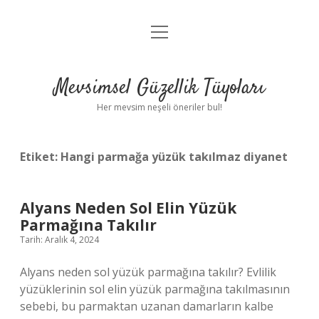
menüyü
Anasayfa
aç
Gizlilik Politikası
Mevsimsel Güzellik Tüyoları
Yasal Uyarı
Her mevsim neşeli öneriler bul!
Hakkımızda
Etiket:
Hangi parmağa yüzük takılmaz diyanet
Alyans Neden Sol Elin Yüzük
Parmağına Takılır
Tarih: Aralık 4, 2024
Alyans neden sol yüzük parmağına takılır? Evlilik
yüzüklerinin sol elin yüzük parmağına takılmasının
sebebi, bu parmaktan uzanan damarların kalbe