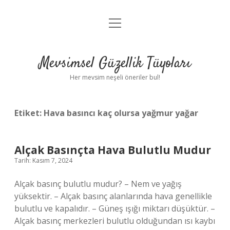
menüyü
Anasayfa
aç
Gizlilik Politikası
Mevsimsel Güzellik Tüyoları
Yasal Uyarı
Her mevsim neşeli öneriler bul!
Hakkımızda
Etiket:
Hava basıncı kaç olursa yağmur yağar
Alçak Basınçta Hava Bulutlu Mudur
Tarih: Kasım 7, 2024
Alçak basınç bulutlu mudur? – Nem ve yağış
yüksektir. – Alçak basınç alanlarında hava genellikle
bulutlu ve kapalıdır. – Güneş ışığı miktarı düşüktür. –
Alçak basınç merkezleri bulutlu olduğundan ısı kaybı