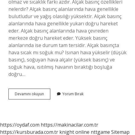
olmaz ve sıcaklık farkı azdır. Alçak basınç özellikleri
nelerdir? Alçak basınç alanlarında hava genellikle
bulutludur ve yağış olasılığı yüksektir. Alçak basınç
alanlarında hava genellikle yukarı doğru hareket
eder. Alçak basınç alanlarında hava çevreden
merkeze doğru hareket eder. Yüksek basınç
alanlarında ise durum tam tersidir. Alçak basınçta
hava sıcak mı soğuk mu? Isınan hava yükselir (düşük
basınç), soğuyan hava alçalır (yüksek basınç) ve
soğuk hava, ısıtılmış havanın bıraktığı boşluğa
doğru…
Alçak
Devamını okuyun
Yorum Bırak
Basınçta
Hava
Bulutlu
Mudur
https://oydaf.com
https://makinacilar.com.tr
https://kursburada.com.tr
knight online
nttgame
Sitemap