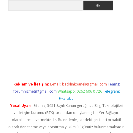
Arama
la giriş
betexper.xyz
elexbet en iyi bahis sitesi
Reklam ve İletişim:
E-mail:
backlinkpaneli@gmail.com
Teams:
forumhizmeti@gmail.com
Whatsapp: 0262 606 0 726
Telegram:
@karabul
Yasal Uyarı:
Sitemiz, 5651 Sayılı Kanun gereğince Bilgi Teknolojileri
ve İletişim Kurumu (BTK) tarafından onaylanmış bir Yer Sağlayıcı
olarak hizmet vermektedir. Bu nedenle, sitedeki içerikleri proaktif
olarak denetleme veya araştırma yükümlülüğümüz bulunmamaktadır.