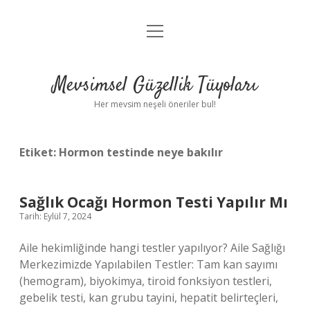
menüyü
Anasayfa
aç
Gizlilik Politikası
Mevsimsel Güzellik Tüyoları
Yasal Uyarı
Her mevsim neşeli öneriler bul!
Hakkımızda
Etiket:
Hormon testinde neye bakılır
Sağlık Ocağı Hormon Testi Yapılır Mı
Tarih: Eylül 7, 2024
Aile hekimliğinde hangi testler yapılıyor? Aile Sağlığı
Merkezimizde Yapılabilen Testler: Tam kan sayımı
(hemogram), biyokimya, tiroid fonksiyon testleri,
gebelik testi, kan grubu tayini, hepatit belirteçleri,