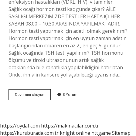
enfeksiyon hastalıkları (VDRL, HIV), vitaminler.
Sağlık ocağı hormon testi kaç günde çıkar? AİLE
SAĞLIĞI MERKEZİMİZDE TESTLER HAFTA İÇİ HER
SABAH 08:00 – 10:30 ARASINDA YAPILMAKTADIR.
Hormon testi yaptırmak için adetli olmak gerekir mi?
Hormon testi yaptırmak için en uygun zaman adetin
başlangıcından itibaren en az 2., en geç 5. gündür.
Sağlık ocağında TSH testi yapılır mı? TSH hormonu
ölçümü ve tiroid ultrasonunun artık sağlık
ocaklarında bile rahatlıkla yapılabildiğini hatırlatan
Önde, ihmalin kansere yol açabileceği uyarısında…
Sağlık
Devamını okuyun
8 Yorum
Ocağı
Hormon
Testi
Yapılır
Mı
https://oydaf.com
https://makinacilar.com.tr
https://kursburada.com.tr
knight online
nttgame
Sitemap