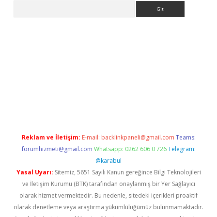
Arama
la giriş
betexper.xyz
elexbet en iyi bahis sitesi
Reklam ve İletişim:
E-mail:
backlinkpaneli@gmail.com
Teams:
forumhizmeti@gmail.com
Whatsapp: 0262 606 0 726
Telegram:
@karabul
Yasal Uyarı:
Sitemiz, 5651 Sayılı Kanun gereğince Bilgi Teknolojileri
ve İletişim Kurumu (BTK) tarafından onaylanmış bir Yer Sağlayıcı
olarak hizmet vermektedir. Bu nedenle, sitedeki içerikleri proaktif
olarak denetleme veya araştırma yükümlülüğümüz bulunmamaktadır.