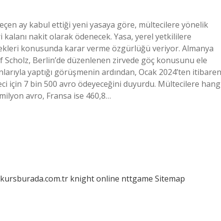
çen ay kabul ettiği yeni yasaya göre, mültecilere yönelik
i kalanı nakit olarak ödenecek. Yasa, yerel yetkililere
lecekleri konusunda karar verme özgürlüğü veriyor. Almanya
af Scholz, Berlin’de düzenlenen zirvede göç konusunu ele
nlarıyla yaptığı görüşmenin ardından, Ocak 2024’ten itibare
ci için 7 bin 500 avro ödeyeceğini duyurdu. Mültecilere hang
 milyon avro, Fransa ise 460,8…
/kursburada.com.tr
knight online
nttgame
Sitemap