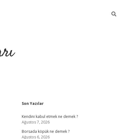
arı
Sidebar
Son Yazılar
betci
hiltonbet giriş
ilbet giriş yap
ilbet.online
piabella giriş
Kendini kabul etmek ne demek ?
Ağustos 7, 2026
Borsada köpük ne demek ?
Ağustos 6, 2026