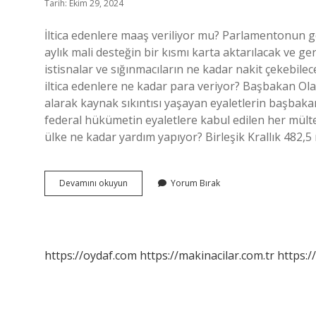
Tarih: Ekim 29, 2024
İltica edenlere maaş veriliyor mu? Parlamentonun ge
aylık mali desteğin bir kısmı karta aktarılacak ve ger
istisnalar ve sığınmacıların ne kadar nakit çekebi
iltica edenlere ne kadar para veriyor? Başbakan Ol
alarak kaynak sıkıntısı yaşayan eyaletlerin başbaka
federal hükümetin eyaletlere kabul edilen her mülte
ülke ne kadar yardım yapıyor? Birleşik Krallık 482,5
İLtica
Devamını okuyun
Yorum Bırak
Edenlere
Para
Veriliyor
Mu
https://oydaf.com
https://makinacilar.com.tr
https:/