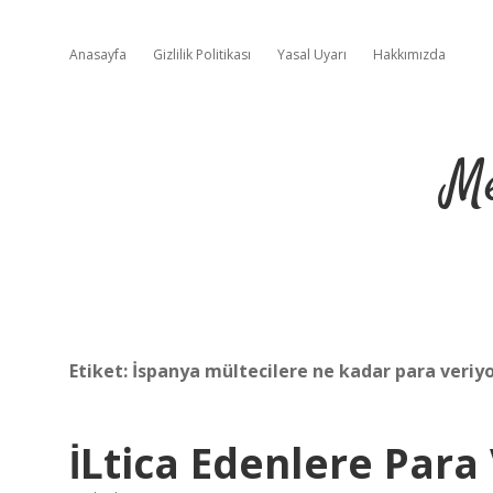
Anasayfa
Gizlilik Politikası
Yasal Uyarı
Hakkımızda
Me
Etiket:
İspanya mültecilere ne kadar para veriy
İLtica Edenlere Para