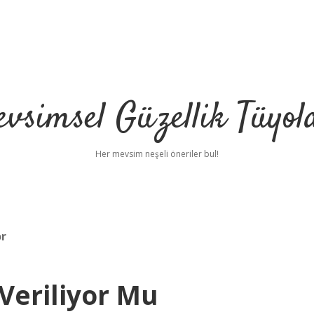
vsimsel Güzellik Tüyol
Her mevsim neşeli öneriler bul!
or
 Veriliyor Mu