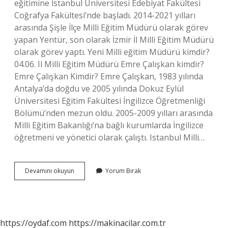
eğitimine İstanbul Üniversitesi Edebiyat Fakültesi
Coğrafya Fakültesi’nde başladı. 2014-2021 yılları
arasında Şişle İlçe Milli Eğitim Müdürü olarak görev
yapan Yentür, son olarak İzmir İl Milli Eğitim Müdürü
olarak görev yaptı. Yeni Milli eğitim Müdürü kimdir?
04.06. Il Milli Eğitim Müdürü Emre Çalışkan kimdir?
Emre Çalışkan Kimdir? Emre Çalışkan, 1983 yılında
Antalya’da doğdu ve 2005 yılında Dokuz Eylül
Üniversitesi Eğitim Fakültesi İngilizce Öğretmenliği
Bölümü’nden mezun oldu. 2005-2009 yılları arasında
Milli Eğitim Bakanlığı’na bağlı kurumlarda İngilizce
öğretmeni ve yönetici olarak çalıştı. Istanbul Milli…
Istanbulun
Devamını okuyun
Yorum Bırak
Yeni
Milli
Eğitim
Müdürü
Kim
https://oydaf.com
https://makinacilar.com.tr