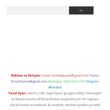
Arama
la giriş
betexper.xyz
elexbet en iyi bahis sitesi
Reklam ve İletişim:
E-mail:
backlinkpaneli@gmail.com
Teams:
forumhizmeti@gmail.com
Whatsapp: 0262 606 0 726
Telegram:
@karabul
Yasal Uyarı:
Sitemiz, 5651 Sayılı Kanun gereğince Bilgi Teknolojileri
ve İletişim Kurumu (BTK) tarafından onaylanmış bir Yer Sağlayıcı
olarak hizmet vermektedir. Bu nedenle, sitedeki içerikleri proaktif