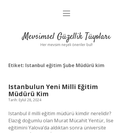
menüyü
Anasayfa
aç
Gizlilik Politikası
Mevsimsel Güzellik Tüyoları
Yasal Uyarı
Her mevsim neşeli öneriler bul!
Hakkımızda
Etiket:
Istanbul eğitim Şube Müdürü kim
Istanbulun Yeni Milli Eğitim
Müdürü Kim
Tarih: Eylül 28, 2024
Istanbul il milli eğitim müdürü kimdir nerelidir?
Elazığ doğumlu olan Murat Mücahit Yentür, lise
eğitimini Yalova’da aldıktan sonra üniversite