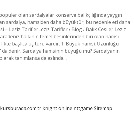
opüler olan sardalyalar konserve balıkçılığında yaygın
lan sardalya, hamsiden daha büyüktür, bu nedenle eti daha
esi – Leziz TariflerLeziz Tarifler › Blog › Balık CesileriLeziz
? Karadeniz halkının temel besinlerinden biri olan hamsi
rlikte başlıca üç türü vardır; 1. Büyük hamsi; Uzunluğu
ruk” da denir. Sardalya hamsinin büyüğü mü? Sardalyanın
 olarak tanımlansa da aslında…
/kursburada.com.tr
knight online
nttgame
Sitemap