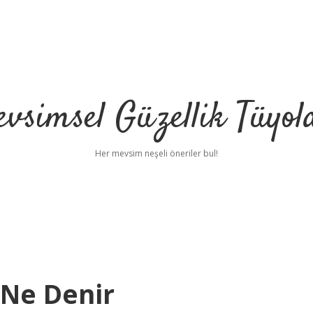
vsimsel Güzellik Tüyol
Her mevsim neşeli öneriler bul!
Ne Denir