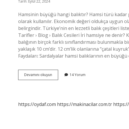
Tarih: Eylül 22, 2024
Hamsinin büyüğü hangi balıktır? Hamsi türü kadar p
olarak kullanılır. Ekonomik değeri oldukça uygun o
belirgindir. Türkiye’nin en lezzetli balık çeşitleri list
Tarifler › Blog › Balık Cesileri İri hamsiye ne denir
balığının birçok farklı sınıflandırması bulunmakla bi
yaklaşık 10 cm’dir. 12 cm’lik olanlarına “çatal kuy
Faydaları: Sardalyalar hamsi balıklarının en büyüğü
Hamsinin
Devamını okuyun
14 Yorum
Büyüğüne
Ne
Denir
https://oydaf.com
https://makinacilar.com.tr
https:/