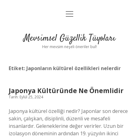
menüyü
Anasayfa
aç
Gizlilik Politikası
Mevsimsel Güzellik Tüyoları
Yasal Uyarı
Her mevsim neşeli öneriler bul!
Hakkımızda
Etiket:
Japonların kültürel özellikleri nelerdir
Japonya Kültüründe Ne Önemlidir
Tarih: Eylül 25, 2024
Japonya kültürel özelliği nedir? Japonlar son derece
sakin, çalışkan, disiplinli, düzenli ve mesafeli
insanlardır. Geleneklerine değer verirler. Uzun bir
izolasyon döneminin ardından 19. yüzyılın ikinci