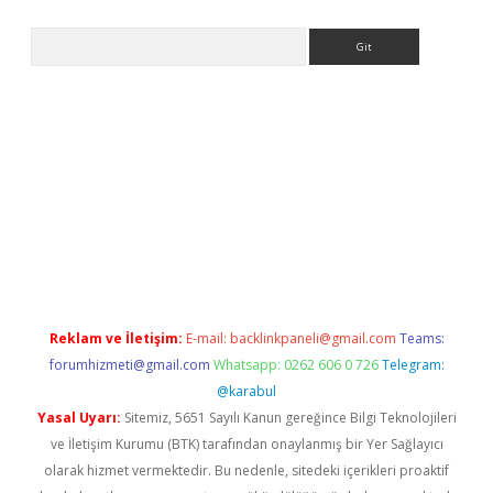
Arama
ne
piabella giriş
betexper.xyz
elexbet en iyi bahis sitesi
Reklam ve İletişim:
E-mail:
backlinkpaneli@gmail.com
Teams:
forumhizmeti@gmail.com
Whatsapp: 0262 606 0 726
Telegram:
@karabul
Yasal Uyarı:
Sitemiz, 5651 Sayılı Kanun gereğince Bilgi Teknolojileri
ve İletişim Kurumu (BTK) tarafından onaylanmış bir Yer Sağlayıcı
olarak hizmet vermektedir. Bu nedenle, sitedeki içerikleri proaktif