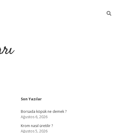
arı
Sidebar
Son Yazılar
betci
hiltonbet giriş
ilbet giriş yap
ilbet.online
piabella giriş
be
Borsada köpük ne demek ?
Ağustos 6, 2026
Krom nasıl üretilir ?
Ağustos 5, 2026