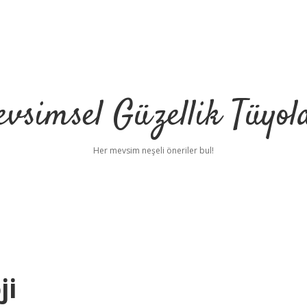
vsimsel Güzellik Tüyol
Her mevsim neşeli öneriler bul!
ji