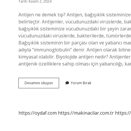
Tarih: Kasım 2, 2024
Antijen ne demek tıp? Antijen, bağışıklık sisteminiz
belirteçtir. Antijenler, vücudunuzdaki virüslerde, b
bağışıklık sisteminize vücudunuzdaki bir şeyin zararlı
vücudunuzdaki virüslerde, bakterilerde, tümörlerde 
Bağışıklık sisteminin bir parçası olan ve yabancı ma
adıyla “immünoglobulin” denir. Antijen olarak bilin
kimyasal olabilir. Biyolojide antijen nedir? Antijenle
antijenik özelliklere sahip olması için yabancılığı, 
Antijen
Devamını okuyun
Yorum Bırak
Nedir
Fizyoloji
https://oydaf.com
https://makinacilar.com.tr
https:/