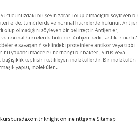
e vücudunuzdaki bir şeyin zararlı olup olmadığını söyleyen bi
akterilerde, tümörlerde ve normal hücrelerde bulunur. Antijen
 olup olmadığını söyleyen bir belirteçtir. Antijenler,
ve normal hücrelerde bulunur. Antijen nedir, antikor nedir?
ddelerle savaşan Y şeklindeki proteinlere antikor veya tıbbi
en bu yabancı maddeler herhangi bir bakteri, virüs veya
r, bağışıklık tepkisini tetikleyen moleküllerdir. Bir molekülün
karmaşık yapısı, moleküler…
/kursburada.com.tr
knight online
nttgame
Sitemap