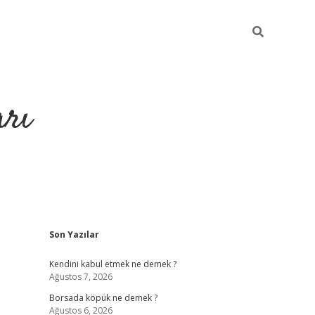
arı
Sidebar
Son Yazılar
betci
hiltonbet giriş
ilbet giriş yap
ilbet.online
piabella giriş
be
Kendini kabul etmek ne demek ?
Ağustos 7, 2026
Borsada köpük ne demek ?
Ağustos 6, 2026