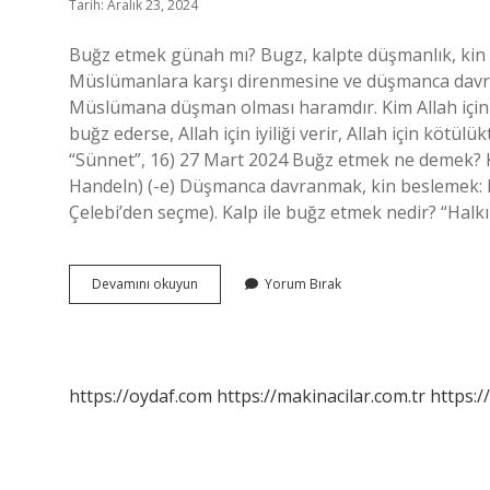
Tarih: Aralık 23, 2024
Buğz etmek günah mı? Bugz, kalpte düşmanlık, kin 
Müslümanlara karşı direnmesine ve düşmanca davra
Müslümana düşman olması haramdır. Kim Allah için se
buğz ederse, Allah için iyiliği verir, Allah için köt
“Sünnet”, 16) 27 Mart 2024 Buğz etmek ne demek? Kub
Handeln) (-e) Düşmanca davranmak, kin beslemek: K
Çelebi’den seçme). Kalp ile buğz etmek nedir? “Hal
Buğz
Devamını okuyun
Yorum Bırak
Etmek
Caiz
Mi
https://oydaf.com
https://makinacilar.com.tr
https:/