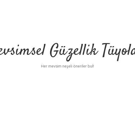
vsimsel Güzellik Tüyol
Her mevsim neşeli öneriler bul!