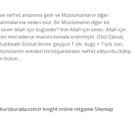
ve nefret anlamına gelir ve Müslümanların diğer
nmalarına neden olur. Bir Müslümanın diğer bir
ver Allah için buğzeder? Kim Allah için sever, Allah için
ülükten men ederse imanını kemale erdirmiştir. (Ebû Dâvud,
bealtı Sözlük birimi. geçişsiz f. (Ar. buġż + Türk. tun,
onstantin eskiden Hıristiyanlardan nefret ediyordu (Kâtip
kın bütün…
/kursburada.com.tr
knight online
nttgame
Sitemap