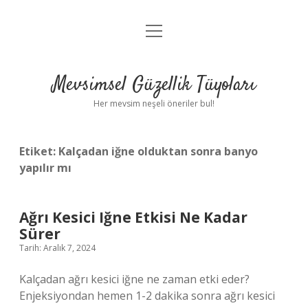
menüyü
Anasayfa
aç
Gizlilik Politikası
Mevsimsel Güzellik Tüyoları
Yasal Uyarı
Her mevsim neşeli öneriler bul!
Hakkımızda
Etiket:
Kalçadan iğne olduktan sonra banyo
yapılır mı
Ağrı Kesici Iğne Etkisi Ne Kadar
Sürer
Tarih: Aralık 7, 2024
Kalçadan ağrı kesici iğne ne zaman etki eder?
Enjeksiyondan hemen 1-2 dakika sonra ağrı kesici