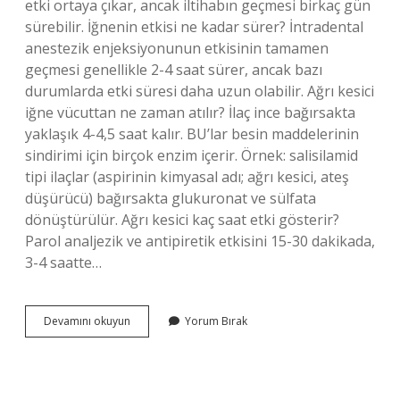
etki ortaya çıkar, ancak iltihabın geçmesi birkaç gün
sürebilir. İğnenin etkisi ne kadar sürer? İntradental
anestezik enjeksiyonunun etkisinin tamamen
geçmesi genellikle 2-4 saat sürer, ancak bazı
durumlarda etki süresi daha uzun olabilir. Ağrı kesici
iğne vücuttan ne zaman atılır? İlaç ince bağırsakta
yaklaşık 4-4,5 saat kalır. BU’lar besin maddelerinin
sindirimi için birçok enzim içerir. Örnek: salisilamid
tipi ilaçlar (aspirinin kimyasal adı; ağrı kesici, ateş
düşürücü) bağırsakta glukuronat ve sülfata
dönüştürülür. Ağrı kesici kaç saat etki gösterir?
Parol analjezik ve antipiretik etkisini 15-30 dakikada,
3-4 saatte…
Ağrı
Devamını okuyun
Yorum Bırak
Kesici
Iğne
Etkisi
Ne