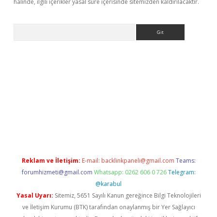
halinde, ilgili içerikler yasal süre içerisinde sitemizden kaldırılacaktır.
Arama
la giriş
betexper.xyz
elexbet en iyi bahis sitesi
Reklam ve İletişim:
E-mail:
backlinkpaneli@gmail.com
Teams:
forumhizmeti@gmail.com
Whatsapp: 0262 606 0 726
Telegram:
@karabul
Yasal Uyarı:
Sitemiz, 5651 Sayılı Kanun gereğince Bilgi Teknolojileri
ve İletişim Kurumu (BTK) tarafından onaylanmış bir Yer Sağlayıcı