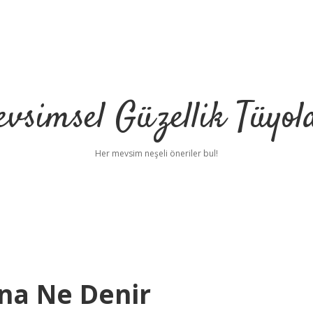
vsimsel Güzellik Tüyol
Her mevsim neşeli öneriler bul!
na Ne Denir