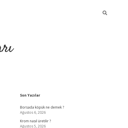
arı
Sidebar
Son Yazılar
betci
hiltonbet giriş
ilbet giriş yap
ilbet.online
piabella gir
Borsada köpük ne demek ?
Ağustos 6, 2026
Krom nasıl üretilir ?
Ağustos 5, 2026