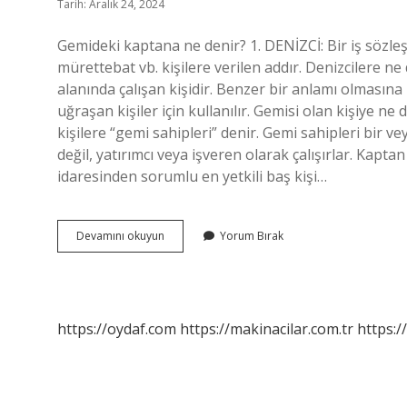
Tarih: Aralık 24, 2024
Gemideki kaptana ne denir? 1. DENİZCİ: Bir iş söz
mürettebat vb. kişilere verilen addır. Denizcilere ne 
alanında çalışan kişidir. Benzer bir anlamı olmasına
uğraşan kişiler için kullanılır. Gemisi olan kişiye n
kişilere “gemi sahipleri” denir. Gemi sahipleri bir v
değil, yatırımcı veya işveren olarak çalışırlar. Kapt
idaresinden sorumlu en yetkili baş kişi…
Gemiye
Devamını okuyun
Yorum Bırak
Giden
Kaptana
Ne
Denir
https://oydaf.com
https://makinacilar.com.tr
https:/