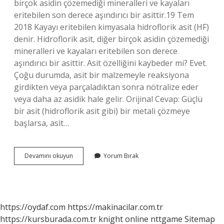
birçok asidin çözemediği mineralleri ve kayaları
eritebilen son derece aşındırıcı bir asittir.19 Tem
2018 Kayayı eritebilen kimyasala hidroflorik asit (HF)
denir. Hidroflorik asit, diğer birçok asidin çözemediği
mineralleri ve kayaları eritebilen son derece
aşındırıcı bir asittir. Asit özelliğini kaybeder mi? Evet.
Çoğu durumda, asit bir malzemeyle reaksiyona
girdikten veya parçaladıktan sonra nötralize eder
veya daha az asidik hale gelir. Orijinal Cevap: Güçlü
bir asit (hidroflorik asit gibi) bir metali çözmeye
başlarsa, asit…
İNsan
Devamını okuyun
Yorum Bırak
Vücudunu
Asit
Eritir
Mi
https://oydaf.com
https://makinacilar.com.tr
https://kursburada.com.tr
knight online
nttgame
Sitemap