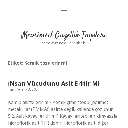
menüyü
Anasayfa
aç
Gizlilik Politikası
Mevsimsel Güzellik Tüyoları
Yasal Uyarı
Her mevsim neşeli öneriler bul!
Hakkımızda
Etiket:
Kemik tozu erir mi
İNsan Vücudunu Asit Eritir Mi
Tarih: Aralık 3, 2024
Kemik asitte erir mi? Kemik çimentosu [polimetil
metakrilat (PMMA)] asitte değil, ksilende çözünür.
5.2. Asit kayayı eritir mi? Kayayı eritebilen kimyasala
hidroflorik asit (HF) denir. Hidroflorik asit, diğer