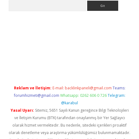
Arama
la giriş
betexper.xyz
elexbet en iyi bahis sitesi
Reklam ve İletişim:
E-mail:
backlinkpaneli@gmail.com
Teams:
forumhizmeti@gmail.com
Whatsapp: 0262 606 0 726
Telegram:
@karabul
Yasal Uyarı:
Sitemiz, 5651 Sayılı Kanun gereğince Bilgi Teknolojileri
ve İletişim Kurumu (BTK) tarafından onaylanmış bir Yer Sağlayıcı
olarak hizmet vermektedir. Bu nedenle, sitedeki içerikleri proaktif
olarak denetleme veya araştırma yükümlülüğümüz bulunmamaktadır.