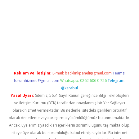
a giriş
betexper.xyz
elexbet en iyi bahis sitesi
Reklam ve İletişim:
E-mail:
backlinkpaneli@gmail.com
Teams:
forumhizmeti@gmail.com
Whatsapp: 0262 606 0 726
Telegram:
@karabul
Yasal Uyarı:
Sitemiz, 5651 Sayılı Kanun gereğince Bilgi Teknolojileri
ve İletişim Kurumu (BTK) tarafından onaylanmış bir Yer Sağlayıcı
olarak hizmet vermektedir. Bu nedenle, sitedeki içerikleri proaktif
olarak denetleme veya araştırma yükümlülüğümüz bulunmamaktadır.
Ancak, üyelerimiz yazdıkları içeriklerin sorumluluğunu taşımakta olup,
siteye üye olarak bu sorumluluğu kabul etmiş sayılırlar. Bu internet