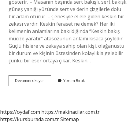
gösterir. – Masanın başında sert bakışlı, sert bakışlı,
güneş yanığı yüzünde sert ve derin çizgilerle dolu
bir adam oturur. – Çenesiyle el ele giden keskin bir
zekası vardır. Keskin feraset ne demek? Her iki
kelimenin anlamlarına bakıldığında “Keskin bakış
mucize yaratır” atasözünün anlamı kısaca şöyledir:
Güçlü hislere ve zekaya sahip olan kişi, olağanüstü
bir durum ve kişinin üstesinden kolaylıkla gelebilir
çünkü bir eser ortaya çıkar. Keskin…
Keskin
Devamını okuyun
Yorum Bırak
Tavır
Ne
Demek
https://oydaf.com
https://makinacilar.com.tr
https://kursburada.com.tr
Sitemap