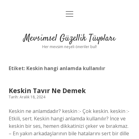
menüyü
Anasayfa
aç
Gizlilik Politikası
Mevsimsel Güzellik Tüyoları
Yasal Uyarı
Her mevsim neşeli öneriler bul!
Hakkımızda
Etiket:
Keskin hangi anlamda kullanılır
Keskin Tavır Ne Demek
Tarih: Aralık 18, 2024
Keskin ne anlamdadır? keskin :- Çok keskin. keskin :-
Etkili, sert. Keskin hangi anlamda kullanılır? İnce ve
keskin bir ses, hemen dikkatinizi çeker ve bırakmaz.
– En yakın arkadaşlarının bile hatalarını sert bir dille