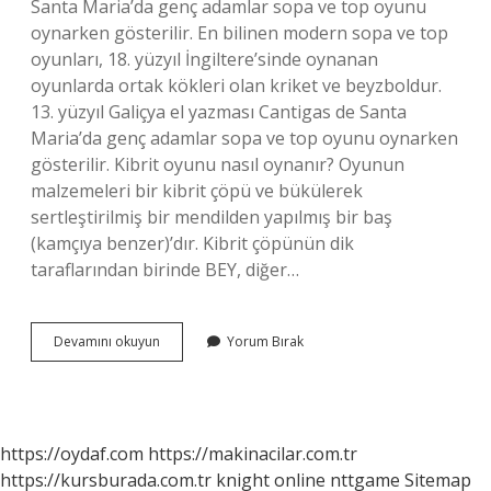
Santa Maria’da genç adamlar sopa ve top oyunu
oynarken gösterilir. En bilinen modern sopa ve top
oyunları, 18. yüzyıl İngiltere’sinde oynanan
oyunlarda ortak kökleri olan kriket ve beyzboldur.
13. yüzyıl Galiçya el yazması Cantigas de Santa
Maria’da genç adamlar sopa ve top oyunu oynarken
gösterilir. Kibrit oyunu nasıl oynanır? Oyunun
malzemeleri bir kibrit çöpü ve bükülerek
sertleştirilmiş bir mendilden yapılmış bir baş
(kamçıya benzer)’dır. Kibrit çöpünün dik
taraflarından birinde BEY, diğer…
Sopa
Devamını okuyun
Yorum Bırak
Oyunu
Nasıl
Oynanır
https://oydaf.com
https://makinacilar.com.tr
https://kursburada.com.tr
knight online
nttgame
Sitemap