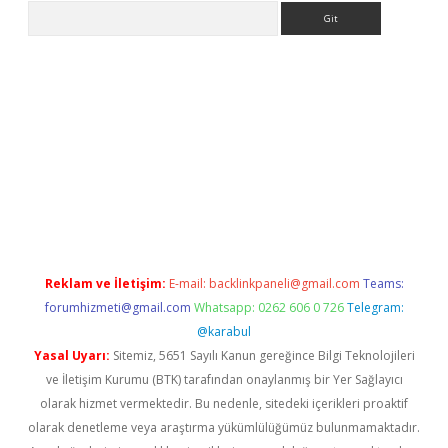
Arama
la giriş
betexper.xyz
elexbet en iyi bahis sitesi
Reklam ve İletişim:
E-mail:
backlinkpaneli@gmail.com
Teams:
forumhizmeti@gmail.com
Whatsapp: 0262 606 0 726
Telegram:
@karabul
Yasal Uyarı:
Sitemiz, 5651 Sayılı Kanun gereğince Bilgi Teknolojileri
ve İletişim Kurumu (BTK) tarafından onaylanmış bir Yer Sağlayıcı
olarak hizmet vermektedir. Bu nedenle, sitedeki içerikleri proaktif
olarak denetleme veya araştırma yükümlülüğümüz bulunmamaktadır.