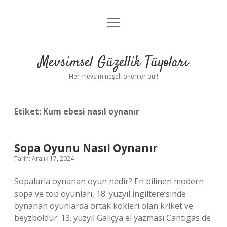
menüyü
Anasayfa
aç
Gizlilik Politikası
Mevsimsel Güzellik Tüyoları
Yasal Uyarı
Her mevsim neşeli öneriler bul!
Hakkımızda
Etiket:
Kum ebesi nasıl oynanır
Sopa Oyunu Nasıl Oynanır
Tarih: Aralık 17, 2024
Sopalarla oynanan oyun nedir? En bilinen modern
sopa ve top oyunları, 18. yüzyıl İngiltere’sinde
oynanan oyunlarda ortak kökleri olan kriket ve
beyzboldur. 13. yüzyıl Galiçya el yazması Cantigas de