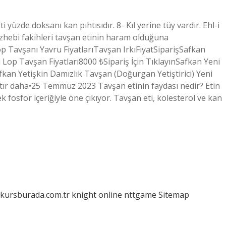
 yüzde doksanı kan pıhtısıdır. 8- Kıl yerine tüy vardır. Ehl-i
zhebi fakihleri ​​tavşan etinin haram olduğuna
p Tavşanı Yavru FiyatlarıTavşan IrkıFiyatSiparişSafkan
 Lop Tavşan Fiyatları8000 ₺Sipariş İçin TıklayınSafkan Yeni
fkan Yetişkin Damızlık Tavşan (Doğurgan Yetiştirici) Yeni
atır daha•25 Temmuz 2023 Tavşan etinin faydası nedir? Etin
fosfor içeriğiyle öne çıkıyor. Tavşan eti, kolesterol ve kan
/kursburada.com.tr
knight online
nttgame
Sitemap