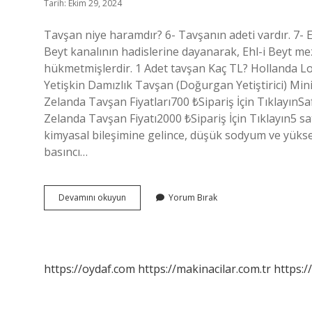
Tarih: Ekim 29, 2024
Tavşan niye haramdır? 6- Tavşanın adeti vardır. 7- Eti
Beyt kanalının hadislerine dayanarak, Ehl-i Beyt me
hükmetmişlerdir. 1 Adet tavşan Kaç TL? Hollanda Lo
Yetişkin Damızlık Tavşan (Doğurgan Yetiştirici) Mini
Zelanda Tavşan Fiyatları700 ₺Sipariş İçin TıklayınSa
Zelanda Tavşan Fiyatı2000 ₺Sipariş İçin Tıklayın5 s
kimyasal bileşimine gelince, düşük sodyum ve yüksek 
basıncı…
Tavşan
Devamını okuyun
Yorum Bırak
Çiftliği
Ne
Işe
Yarar
https://oydaf.com
https://makinacilar.com.tr
https:/