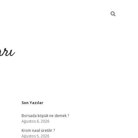
arı
Sidebar
Son Yazılar
betci
hiltonbet giriş
ilbet giriş yap
ilbet.online
piabella gir
Borsada köpük ne demek ?
Ağustos 6, 2026
Krom nasıl üretilir ?
Ağustos 5, 2026