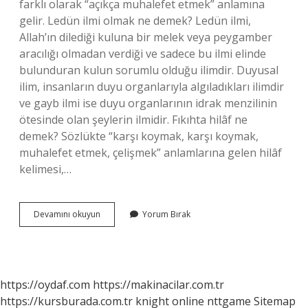
farklı olarak “açıkça muhalefet etmek” anlamına
gelir. Ledün ilmi olmak ne demek? Ledün ilmi,
Allah’ın dilediği kuluna bir melek veya peygamber
aracılığı olmadan verdiği ve sadece bu ilmi elinde
bulunduran kulun sorumlu olduğu ilimdir. Duyusal
ilim, insanların duyu organlarıyla algıladıkları ilimdir
ve gayb ilmi ise duyu organlarının idrak menzilinin
ötesinde olan şeylerin ilmidir. Fıkıhta hilâf ne
demek? Sözlükte “karşı koymak, karşı koymak,
muhalefet etmek, çelişmek” anlamlarına gelen hilâf
kelimesi,…
Hilâf
Devamını okuyun
Yorum Bırak
Ilmi
Ne
Demek
https://oydaf.com
https://makinacilar.com.tr
https://kursburada.com.tr
knight online
nttgame
Sitemap