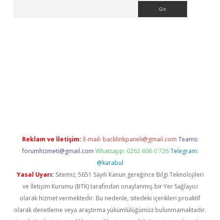
Arama
bella giriş
betexper.xyz
elexbet en iyi bahis sitesi
Reklam ve İletişim:
E-mail:
backlinkpaneli@gmail.com
Teams:
forumhizmeti@gmail.com
Whatsapp: 0262 606 0 726
Telegram:
@karabul
Yasal Uyarı:
Sitemiz, 5651 Sayılı Kanun gereğince Bilgi Teknolojileri
ve İletişim Kurumu (BTK) tarafından onaylanmış bir Yer Sağlayıcı
olarak hizmet vermektedir. Bu nedenle, sitedeki içerikleri proaktif
olarak denetleme veya araştırma yükümlülüğümüz bulunmamaktadır.