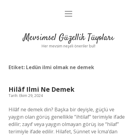
menüyü
Anasayfa
aç
Gizlilik Politikası
Mevsimsel Güzellik Tüyoları
Yasal Uyarı
Her mevsim neşeli öneriler bul!
Hakkımızda
Etiket:
Ledün ilmi olmak ne demek
Hilâf Ilmi Ne Demek
Tarih: Ekim 29, 2024
Hilâf ne demek din? Başka bir deyişle, güçlü ve
yaygın olan görüş genellikle “ihtilaf” terimiyle ifade
edilir; zayıf veya yaygın olmayan görüş ise “hilaf”
terimiyle ifade edilir. Hilafet, Sünnet ve İcma’dan