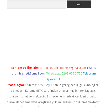
Arama
la giriş
betexper.xyz
elexbet en iyi bahis sitesi
Reklam ve İletişim:
E-mail:
backlinkpaneli@gmail.com
Teams:
forumhizmeti@gmail.com
Whatsapp: 0262 606 0 726
Telegram:
@karabul
Yasal Uyarı:
Sitemiz, 5651 Sayılı Kanun gereğince Bilgi Teknolojileri
ve İletişim Kurumu (BTK) tarafından onaylanmış bir Yer Sağlayıcı
olarak hizmet vermektedir. Bu nedenle, sitedeki içerikleri proaktif
olarak denetleme veya araştırma yükümlülüğümüz bulunmamaktadır.