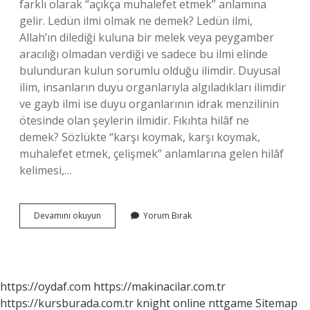
farklı olarak “açıkça muhalefet etmek” anlamına
gelir. Ledün ilmi olmak ne demek? Ledün ilmi,
Allah’ın dilediği kuluna bir melek veya peygamber
aracılığı olmadan verdiği ve sadece bu ilmi elinde
bulunduran kulun sorumlu olduğu ilimdir. Duyusal
ilim, insanların duyu organlarıyla algıladıkları ilimdir
ve gayb ilmi ise duyu organlarının idrak menzilinin
ötesinde olan şeylerin ilmidir. Fıkıhta hilâf ne
demek? Sözlükte “karşı koymak, karşı koymak,
muhalefet etmek, çelişmek” anlamlarına gelen hilâf
kelimesi,…
Hilâf
Devamını okuyun
Yorum Bırak
Ilmi
Ne
Demek
https://oydaf.com
https://makinacilar.com.tr
https://kursburada.com.tr
knight online
nttgame
Sitemap