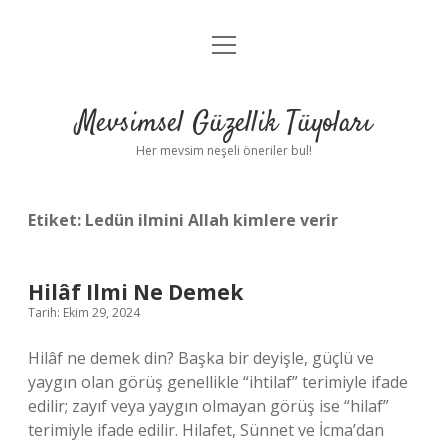
menüyü
Anasayfa
aç
Gizlilik Politikası
Mevsimsel Güzellik Tüyoları
Yasal Uyarı
Her mevsim neşeli öneriler bul!
Hakkımızda
Etiket:
Ledün ilmini Allah kimlere verir
Hilâf Ilmi Ne Demek
Tarih: Ekim 29, 2024
Hilâf ne demek din? Başka bir deyişle, güçlü ve
yaygın olan görüş genellikle “ihtilaf” terimiyle ifade
edilir; zayıf veya yaygın olmayan görüş ise “hilaf”
terimiyle ifade edilir. Hilafet, Sünnet ve İcma’dan