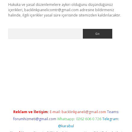
Hukuka ve yasal düzenlemelere aykırı olduğunu düşündüğünüz
içerikleri,
backlinkpanelicomtr@gmail.com
adresine bildirmeniz
halinde, ilgili içerikler yasal süre içerisinde sitemizden kaldırılacaktır.
Arama
la giriş
betexper.xyz
elexbet en iyi bahis sitesi
Reklam ve İletişim:
E-mail:
backlinkpaneli@gmail.com
Teams:
forumhizmeti@gmail.com
Whatsapp: 0262 606 0 726
Telegram:
@karabul