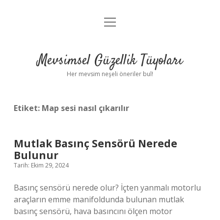
menüyü
Anasayfa
aç
Gizlilik Politikası
Mevsimsel Güzellik Tüyoları
Yasal Uyarı
Her mevsim neşeli öneriler bul!
Hakkımızda
Etiket:
Map sesi nasıl çıkarılır
Mutlak Basınç Sensörü Nerede
Bulunur
Tarih: Ekim 29, 2024
Basınç sensörü nerede olur? İçten yanmalı motorlu
araçların emme manifoldunda bulunan mutlak
basınç sensörü, hava basıncını ölçen motor