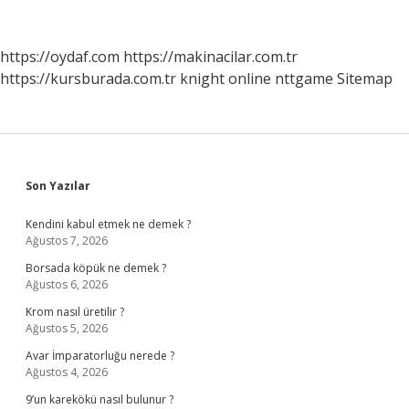
Nerede
Bulunur
https://oydaf.com
https://makinacilar.com.tr
https://kursburada.com.tr
knight online
nttgame
Sitemap
Sidebar
Son Yazılar
Kendini kabul etmek ne demek ?
Ağustos 7, 2026
Borsada köpük ne demek ?
Ağustos 6, 2026
Krom nasıl üretilir ?
Ağustos 5, 2026
Avar İmparatorluğu nerede ?
Ağustos 4, 2026
9’un karekökü nasıl bulunur ?