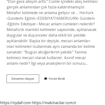
“Dün gece ateşim arttı.” Cümle içindeki ateş kelimesi
gerçek anlamından çok fazla kaldırılmamıştır.
Metafor kelimede ne anlama geliyor ve … Hertürk
›Gündem› Eğitim ›EDEBIYATHABERUURK› Gündem
›Eğitim› Edebiyat › Mecaz anlam cümleleri nelerdir?
Metaforik mantıklı kelimeler sayesinde, açıklanacak
duygular ve düşünceler daha etkili bir şekilde
açıklanabilir. Başka bir deyişle, mecazi anlamları
olan kelimeleri kullanmak aynı zamanda bir kelime
sanatıdır. “Bugün akciğerlerim yakıldı.” Yanma
kelimesi mecazi olarak kullanılır. 4.sınıf mecaz
anlamı nedir? İlgi veya analojilerin bir sonucu…
Mecaz
Devamını okuyun
Yorum Bırak
Anlam
Nedir
Örnek
https://oydaf.com
https://makinacilar.com.tr