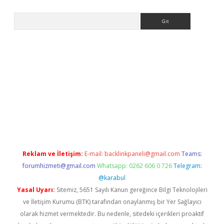
Arama
la giriş
betexper.xyz
elexbet en iyi bahis sitesi
Reklam ve İletişim:
E-mail:
backlinkpaneli@gmail.com
Teams:
forumhizmeti@gmail.com
Whatsapp: 0262 606 0 726
Telegram:
@karabul
Yasal Uyarı:
Sitemiz, 5651 Sayılı Kanun gereğince Bilgi Teknolojileri
ve İletişim Kurumu (BTK) tarafından onaylanmış bir Yer Sağlayıcı
olarak hizmet vermektedir. Bu nedenle, sitedeki içerikleri proaktif