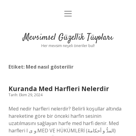
menüyü
Anasayfa
aç
Gizlilik Politikası
Mevsimsel Güzellik Tüyoları
Yasal Uyarı
Her mevsim neşeli öneriler bul!
Hakkımızda
Etiket:
Med nasıl gösterilir
Kuranda Med Harfleri Nelerdir
Tarih: Ekim 29, 2024
Med nedir harfleri nelerdir? Belirli koşullar altında
hareketine göre bir önceki harfin sesinin
uzatılmasını sağlayan harfe med harfi denir. Med
harfleri و ى ا.MED VE HÜKÜMLERİ (المدُّ و أحكامهُ)