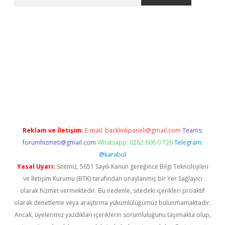
la giriş
betexper.xyz
elexbet en iyi bahis sitesi
Reklam ve İletişim:
E-mail:
backlinkpaneli@gmail.com
Teams:
forumhizmeti@gmail.com
Whatsapp: 0262 606 0 726
Telegram:
@karabul
Yasal Uyarı:
Sitemiz, 5651 Sayılı Kanun gereğince Bilgi Teknolojileri
ve İletişim Kurumu (BTK) tarafından onaylanmış bir Yer Sağlayıcı
olarak hizmet vermektedir. Bu nedenle, sitedeki içerikleri proaktif
olarak denetleme veya araştırma yükümlülüğümüz bulunmamaktadır.
Ancak, üyelerimiz yazdıkları içeriklerin sorumluluğunu taşımakta olup,