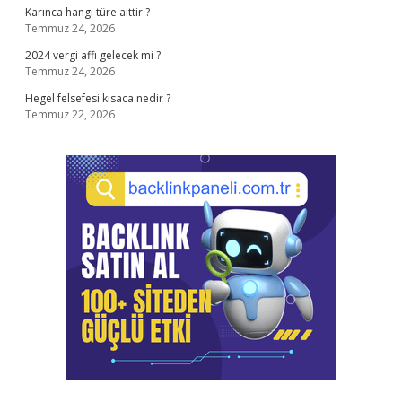
Karınca hangi türe aittir ?
Temmuz 24, 2026
2024 vergi affı gelecek mi ?
Temmuz 24, 2026
Hegel felsefesi kısaca nedir ?
Temmuz 22, 2026