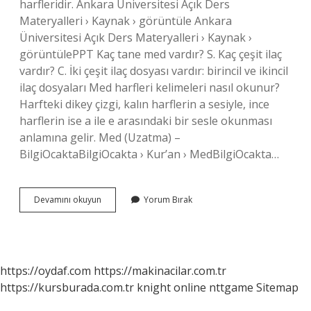
harfleridir. Ankara Üniversitesi Açık Ders
Materyalleri › Kaynak › görüntüle Ankara
Üniversitesi Açık Ders Materyalleri › Kaynak ›
görüntülePPT Kaç tane med vardır? S. Kaç çeşit ilaç
vardır? C. İki çeşit ilaç dosyası vardır: birincil ve ikincil
ilaç dosyaları Med harfleri kelimeleri nasıl okunur?
Harfteki dikey çizgi, kalın harflerin a sesiyle, ince
harflerin ise a ile e arasındaki bir sesle okunması
anlamına gelir. Med (Uzatma) –
BilgiOcaktaBilgiOcakta › Kur’an › MedBilgiOcakta…
Kuranda
Devamını okuyun
Yorum Bırak
Med
Harfleri
Nelerdir
https://oydaf.com
https://makinacilar.com.tr
https://kursburada.com.tr
knight online
nttgame
Sitemap