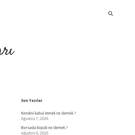
arı
Sidebar
Son Yazılar
betci
hiltonbet giriş
ilbet giriş yap
ilbet.online
piabella giriş
be
Kendini kabul etmek ne demek ?
Ağustos 7, 2026
Borsada köpük ne demek ?
Ağustos 6, 2026