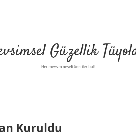
vsimsel Güzellik Tüyol
Her mevsim neşeli öneriler bul!
an Kuruldu