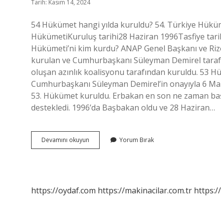
Tarih: Kasım 14, 2024
54 Hükümet hangi yılda kuruldu? 54. Türkiye Hü
HükümetiKuruluş tarihi28 Haziran 1996Tasfiye tarih
Hükümeti’ni kim kurdu? ANAP Genel Başkanı ve Rize
kurulan ve Cumhurbaşkanı Süleyman Demirel tara
oluşan azınlık koalisyonu tarafından kuruldu. 53 
Cumhurbaşkanı Süleyman Demirel’in onayıyla 6 Mart
53. Hükümet kuruldu. Erbakan en son ne zaman baş
destekledi. 1996’da Başbakan oldu ve 28 Haziran…
54
Devamını okuyun
Yorum Bırak
Hükümet
Ne
Zaman
Kuruldu
https://oydaf.com
https://makinacilar.com.tr
https:/