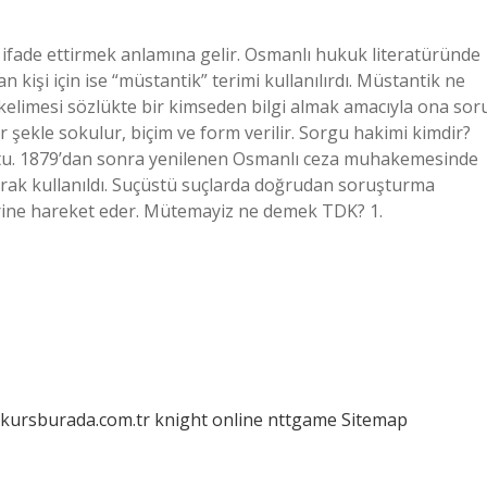
 ifade ettirmek anlamına gelir. Osmanlı hukuk literatüründe
 kişi için ise “müstantik” terimi kullanılırdı. Müstantik ne
limesi sözlükte bir kimseden bilgi almak amacıyla ona sor
 şekle sokulur, biçim ve form verilir. Sorgu hakimi kimdir?
ktu. 1879’dan sonra yenilenen Osmanlı ceza muhakemesinde
rak kullanıldı. Suçüstü suçlarda doğrudan soruşturma
erine hareket eder. Mütemayiz ne demek TDK? 1.
/kursburada.com.tr
knight online
nttgame
Sitemap