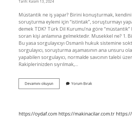
Tarih: Kasım 13, 2024
Müstantik ne iş yapar? Birini konuşturmak, kendini
soruşturma eylemi için “istintak”, soruşturmayı yapan
demek TDK? Türk Dil Kurumu’na göre “müstantik” ke
soran kişi anlamına gelmektedir. Musekkel ne? 1. Bir
Bu yasa sorgulayıcıyı Osmanlı hukuk sistemine so
sorgulayıcı, soruşturma aşamasının ana unsuru ola
yapabilen sorgulayıcı, normalde savcının talebi üz
Rakiplerinizden sıyrılmak,…
Istantik
Devamını okuyun
Yorum Bırak
Ne
Demek
https://oydaf.com
https://makinacilar.com.tr
https:/