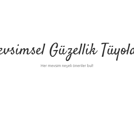
vsimsel Güzellik Tüyol
Her mevsim neşeli öneriler bul!