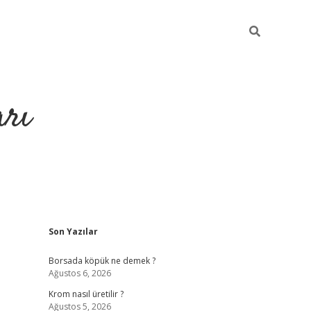
arı
Sidebar
Son Yazılar
betci
hiltonbet giriş
ilbet giriş yap
ilbet.online
piabella giriş
be
Borsada köpük ne demek ?
Ağustos 6, 2026
Krom nasıl üretilir ?
Ağustos 5, 2026