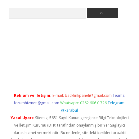
Arama
la giriş
betexper.xyz
elexbet en iyi bahis sitesi
Reklam ve İletişim:
E-mail:
backlinkpaneli@gmail.com
Teams:
forumhizmeti@gmail.com
Whatsapp: 0262 606 0 726
Telegram:
@karabul
Yasal Uyarı:
Sitemiz, 5651 Sayılı Kanun gereğince Bilgi Teknolojileri
ve İletişim Kurumu (BTK) tarafından onaylanmış bir Yer Sağlayıcı
olarak hizmet vermektedir. Bu nedenle, sitedeki içerikleri proaktif