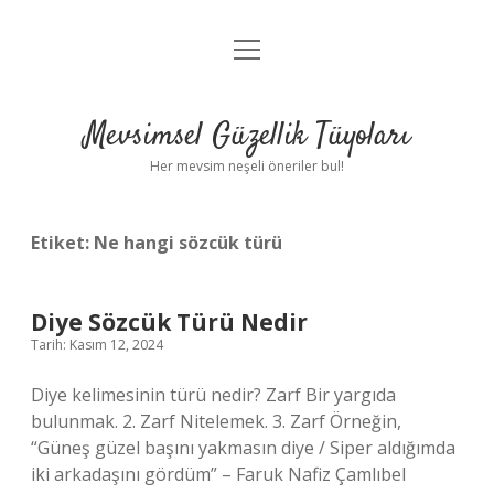
menüyü
Anasayfa
aç
Gizlilik Politikası
Mevsimsel Güzellik Tüyoları
Yasal Uyarı
Her mevsim neşeli öneriler bul!
Hakkımızda
Etiket:
Ne hangi sözcük türü
Diye Sözcük Türü Nedir
Tarih: Kasım 12, 2024
Diye kelimesinin türü nedir? Zarf Bir yargıda
bulunmak. 2. Zarf Nitelemek. 3. Zarf Örneğin,
“Güneş güzel başını yakmasın diye / Siper aldığımda
iki arkadaşını gördüm” – Faruk Nafiz Çamlıbel