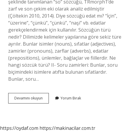
şeklinde tanımlanan “so” sözcüğü, TRmorph1’de
zarf ve son çekim eki olarak analiz edilmiştir
(Çöltekin 2010, 2014). Diye sözcüğü edat mı? “İçin”,
“üzerine”, “çünkü”, “çünkü”, “naşi” vb. edatlar
gerekçelendirmek için kullanılır. Sözcüğün türü
nedir? Dilimizde kelimeler yapılarına göre sekiz türe
ayrılır. Bunlar isimler (nouns), sıfatlar (adjectives),
zamirler (pronouns), zarflar (adverbs), edatlar
(prepositions), ünlemler, bağlaçlar ve fiillerdir. Ne
hangi sözcük türü? II- Soru zamirleri: Bunlar, soru
biçimindeki isimlere atıfta bulunan sıfatlardır.
Bunlar, soru…
Diye
Devamını okuyun
Yorum Bırak
Sözcük
Türü
Nedir
https://oydaf.com
https://makinacilar.com.tr